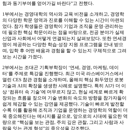
험과 동기부여를 얻어가길 바란다”고 전했다.
1부에서는 경영대학의 역사와 교육 비전을 소개하고, 경영학
의 다양한 학문 영역과 진로를 이해할 수 있는 시간이 마련되
었다. 참가 학생들은 경영학이 기업과 조직을 운영·관리하는
데 필요한 핵심 학문이라는 점을 바탕으로, 전공 분야가 실제
산업과 사회에서 어떻게 연결되는지 살펴보았다. 또한 연세경
영이 제공하는 다양한 학습·성장 지원 프로그램을 안내 받으
며, 입학 후 어떤 배움과 경험을 할 수 있는지 구체적으로 그려
보는 시간을 가졌다.
2부에서는 조대곤 기획부학장이 ‘연세, 경영, 마케팅, 데이
터’를 주제로 특강을 진행했다. 최근 미국 라스베이거스에서
열린 CES 참관 경험을 소개하며, 올해의 핵심 화두였던 로봇
기술과 AI의 확장을 생생한 사례로 설명했다. 특히 AI가 더 이
상 ‘컴퓨터 속 기술’에 머무르지 않고, 현실 세계로 빠르게 확
장되는 흐름을 짚으며 기술 변화의 속도와 방향을 참가자들이
쉽게 체감할 수 있는 강연을 제공했다. 기술이 빠르게 발전할
수록 이를 활용해 조직과 기업을 운영하는 경영학의 역할이 더
욱 중요해진다는 메시지를 끝으로, 앞으로의 시대에 필요한 역
량으로 “핵심을 보는 관점, 주의 깊은 관찰, 그리고 사람과 사
람을 잇는 관계 형성”의 중요성을 강조했다.