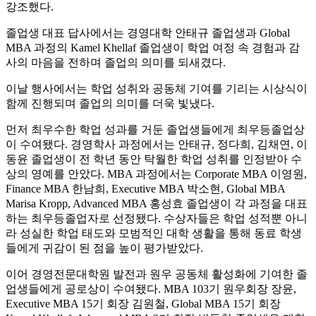
강조했다.
졸업생 대표 답사에서는 경영대학 안태규 졸업생과 Global
MBA 과정의 Kamel Khellaf 졸업생이 학업 여정 속 경험과 감
사의 마음을 전하며 졸업의 의미를 되새겼다.
이날 행사에서는 학업 성취와 공동체 기여를 기리는 시상식이
함께 진행되며 졸업의 의미를 더욱 빛냈다.
먼저 최우수한 학업 성과를 거둔 졸업생들에게 최우등졸업상
이 수여됐다. 경영학사 과정에서는 안태규, 정다희, 김채연, 이
동윤 졸업생이 전 학년 동안 탁월한 학업 성취를 인정받아 수
상의 영예를 안았다. MBA 과정에서는 Corporate MBA 이영원,
Finance MBA 한남희, Executive MBA 박소현, Global MBA
Marisa Kropp, Advanced MBA 홍성효 졸업생이 각 과정을 대표
하는 최우등졸업자로 선정됐다. 수상자들은 학업 성적뿐 아니
라 성실한 학업 태도와 모범적인 대학 생활을 통해 동료 학생
들에게 귀감이 된 점을 높이 평가받았다.
이어 경영전문대학원 발전과 원우 공동체 활성화에 기여한 졸
업생들에게 공로상이 수여됐다. MBA 103기 원우회장 장윤,
Executive MBA 15기 회장 김원철, Global MBA 15기 회장