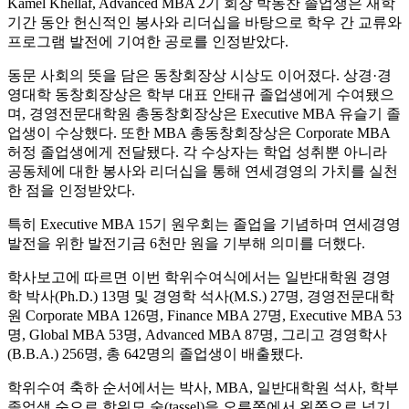
Kamel Khellaf, Advanced MBA 2기 회장 박동찬 졸업생은 재학
기간 동안 헌신적인 봉사와 리더십을 바탕으로 학우 간 교류와
프로그램 발전에 기여한 공로를 인정받았다.
동문 사회의 뜻을 담은 동창회장상 시상도 이어졌다. 상경·경
영대학 동창회장상은 학부 대표 안태규 졸업생에게 수여됐으
며, 경영전문대학원 총동창회장상은 Executive MBA 유슬기 졸
업생이 수상했다. 또한 MBA 총동창회장상은 Corporate MBA
허정 졸업생에게 전달됐다. 각 수상자는 학업 성취뿐 아니라
공동체에 대한 봉사와 리더십을 통해 연세경영의 가치를 실천
한 점을 인정받았다.
특히 Executive MBA 15기 원우회는 졸업을 기념하며 연세경영
발전을 위한 발전기금 6천만 원을 기부해 의미를 더했다.
학사보고에 따르면 이번 학위수여식에서는 일반대학원 경영
학 박사(Ph.D.) 13명 및 경영학 석사(M.S.) 27명, 경영전문대학
원 Corporate MBA 126명, Finance MBA 27명, Executive MBA 53
명, Global MBA 53명, Advanced MBA 87명, 그리고 경영학사
(B.B.A.) 256명, 총 642명의 졸업생이 배출됐다.
학위수여 축하 순서에서는 박사, MBA, 일반대학원 석사, 학부
졸업생 순으로 학위모 술(tassel)을 오른쪽에서 왼쪽으로 넘기