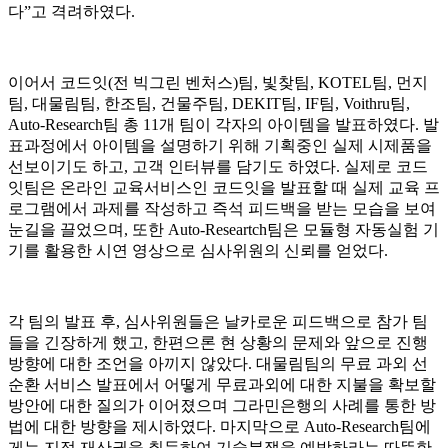
다”고 격려하였다.
이어서 코드잇(전 빅그린 벤처스)팀, 빛찾팀, KOTEL팀, 먼지
팀, 대물림팀, 한조팀, 건물주팀, DEKIT팀, IF팀, Voithru팀,
Auto-Research팀 총 11개 팀이 각자의 아이템을 발표하였다. 발
표과정에서 아이템을 설명하기 위해 기획중인 실제 시제품을
선보이기도 하고, 고객 인터뷰를 담기도 하였다. 실제로 코드
잇팀은 온라인 교육서비스인 코드잇을 발표할 때 실제 교육 프
로그램에서 과제를 작성하고 즉석 피드백을 받는 모습을 보여
눈길을 끌었으며, 또한 Auto-Researtch팀은 모듈형 자동실험 기
기를 활용한 시연 영상으로 심사위원의 신뢰를 얻었다.
각 팀의 발표 후, 심사위원들은 날카로운 피드백으로 참가 팀
들을 긴장하게 했고, 한편으론 현 상황의 문제와 앞으로 진행
방향에 대한 조언을 아끼지 않았다. 대물림팀의 무료 과외 선
순환 서비스 발표에서 어떻게 무료과외에 대한 지불을 확보할
방안에 대한 질의가 이어졌으며 그라민은행의 사례를 통한 방
법에 대한 방향을 제시하였다. 마지막으로 Auto-Research팀에
게는 지적 재산권을 취득하여 기술분쟁을 예방하라는 따뜻한