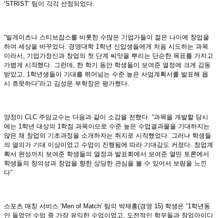
‘STRIST’ 팀이 각각 선정되었다.
“빌게이츠나 스티브잡스를 비롯한 수많은 기업가들이 젊은 나이에 창업을
하여 세상을 바꾸었다. 경영대학 1학년 신입생들에게 처음 시도하는 과목
이라서, 기업가정신과 창업의 첫 단계 씨앗을 뿌리는 단순한 목표를 가지고
가볍게 시작했다. 그런데, 한 학기 동안 학생들이 보여준 열정에 크게 감동
받았고, 1학년생들이 기대를 뛰어넘는 수준 높은 사업계획서를 발표해 몹
시 흐뭇하다”라고 김성문 부학장은 평가했다.
양정미 CLC 주임교수는 다음과 같이 소감을 전했다. “과목을 개발할 당시
에는 1학년 대상의 1학점 과목이므로 수준 높은 수업결과물을 기대하지는
않은 채 창업의 기초과정을 소개하자는 취지로 시작했었다. 그러나 학생들
의 열의가 기대 이상이었고 수업이 진행됨에 따라 기대감도 커졌다. 창업계
획서 완성까지 보여준 학생들의 열정과 발표회에서 보여준 열띤 토론에서
학생들의 창의성과 창업을 향한 상당한 관심을 볼 수 있어서 보람을 느낀
다”
스포츠 매칭 서비스 ‘Men of Match’ 팀의 박재홍(경영 15) 학생은 “1학년동
안 들었던 수업 중 가장 유익한 수업이었고, 도전적인 학우들과 창업아이디