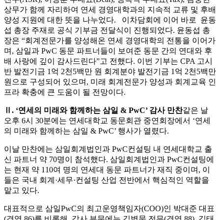
상무가 함께 자리하여 연세 경영대학과의 지속적 교류 및 후배
양성 지원에 대한 뜻을 나누었다.
이차담회에 이어 바로 윤동
섭 총장 주재로 공식 기부금 전달식이 진행되었다. 윤동섭 총
장은 “회계전문가를 양성해온 연세 경영대학의 전통을 이어가
며, 삼일과 PwC 동문 파트너들이 보여준 동문 간의 연대와 후
배 사랑에 깊이 감사드린다”고 전했다.
이번 기부는 CPA 고시
반 발전기금 1억 2천5백만 원 회계분야 발전기금 1억 2천5백만
원으로 구성되어 있으며, 미래 회계전문가 양성과 회계교육 인
프라 확충에 큰 도움이 될 전망이다.
Ⅱ. ‘연세의 미래와 함께하는 삼일 & PwC’ 감사 만찬
같은 날
오후 6시 30분에는 연세대학교 동문회관 중연회장에서 ‘연세
의 미래와 함께하는 삼일 & PwC’ 행사가 열렸다.
이날 만찬에는 삼일회계법인과 PwC컨설팅 내 연세대학교 출
신 파트너 약 70명이 참석했다. 삼일회계법인과 PwC컨설팅에
는 현재 약 110여 명의 연세대 동문 파트너가 재직 중이며, 이
들은 국내 회계·세무·컨설팅 산업 전반에서 핵심적인 역할을
맡고 있다.
대표적으로 삼일PwC의 최고운영책임자(COO)인 박대준 대표
(경영 86)를 비롯해, 감사 부문에는 김병묵 전무(경영 88), 김태