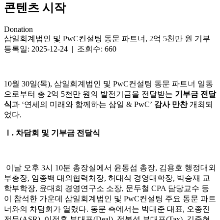
콘텐츠 시작
Donation
삼일회계법인 및 PwC컨설팅 동문 파트너, 2억 5천만 원 기부
등록일: 2025-12-24 | 조회수: 660
10월 30일(목), 삼일회계법인 및 PwC컨설팅 동문 파트너 일동
으로부터 총 2억 5천만 원의 발전기금을 전달받는
기부금 전달
식
과 ‘연세의 미래와 함께하는 삼일 & PwC’
감사 만찬
개최되
었다.
Ⅰ. 차담회 및 기부금 전달식
이날 오후 3시 10분 총장실에서 윤동섭 총장, 김용호 행정대외
부총장, 임종백 대외협력처장, 허대식 경영대학장, 박승재 교
학부학장, 윤대희 경영연구소 소장, 문두철 CPA 담당교수 등
이 참석한 가운데 삼일회계법인 및 PwC컨설팅 주요 동문 파트
너와의 차담회가 열렸다. 동문 측에서는 박대준 대표, 오종진
전무(ASR), 이정훈 부대표(Deal), 정복석 부대표(Tax), 김중현