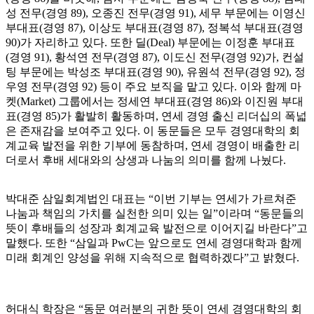
성 전무(경영 89), 오종진 전무(경영 91), 세무 부문에는 이영신
부대표(경영 87), 이상도 부대표(경영 87), 정복석 부대표(경영
90)가 자리하고 있다. 또한 딜(Deal) 부문에는 이정훈 부대표
(경영 91), 황석연 전무(경영 87), 이도신 전무(경영 92)가, 컨설
팅 부문에는 박성조 부대표(경영 90), 유원석 전무(경영 92), 정
우영 전무(경영 92) 등이 주요 보직을 맡고 있다. 이와 함께 마
켓(Market) 그룹에서는 정세연 부대표(경영 86)와 이진원 부대
표(경영 85)가 활발히 활동하며, 연세 경영 출신 리더십의 폭넓
은 존재감을 보여주고 있다. 이 동문들은 모두 경영대학의 회
계교육 발전을 위한 기부에 동참하며, 연세 경영이 배출한 리
더로서 후배 세대와의 상생과 나눔의 의미를 함께 나눴다.
박대준 삼일회계법인 대표는 “이번 기부는 연세가 가르쳐준
나눔과 책임의 가치를 실천한 의미 있는 일”이라며 “동문들의
뜻이 후배들의 성장과 회계교육 발전으로 이어지길 바란다”고
말했다. 또한 “삼일과 PwC는 앞으로도 연세 경영대학과 함께
미래 회계인 양성을 위해 지속적으로 협력하겠다”고 밝혔다.
허대식 학장은 “동문 여러분의 귀한 뜻이 연세 경영대학의 회