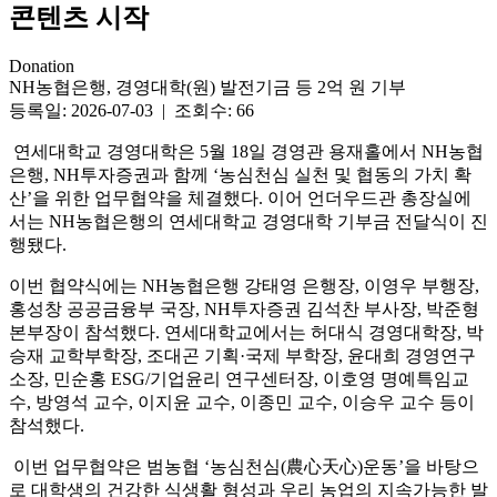
콘텐츠 시작
Donation
NH농협은행, 경영대학(원) 발전기금 등 2억 원 기부
등록일: 2026-07-03 | 조회수: 66
연세대학교 경영대학은 5월 18일 경영관 용재홀에서 NH농협
은행, NH투자증권과 함께 ‘농심천심 실천 및 협동의 가치 확
산’을 위한 업무협약을 체결했다. 이어 언더우드관 총장실에
서는 NH농협은행의 연세대학교 경영대학 기부금 전달식이 진
행됐다.
이번 협약식에는 NH농협은행 강태영 은행장, 이영우 부행장,
홍성창 공공금융부 국장, NH투자증권 김석찬 부사장, 박준형
본부장이 참석했다. 연세대학교에서는 허대식 경영대학장, 박
승재 교학부학장, 조대곤 기획·국제 부학장, 윤대희 경영연구
소장, 민순홍 ESG/기업윤리 연구센터장, 이호영 명예특임교
수, 방영석 교수, 이지윤 교수, 이종민 교수, 이승우 교수 등이
참석했다.
이번 업무협약은 범농협 ‘농심천심(農心天心)운동’을 바탕으
로 대학생의 건강한 식생활 형성과 우리 농업의 지속가능한 발