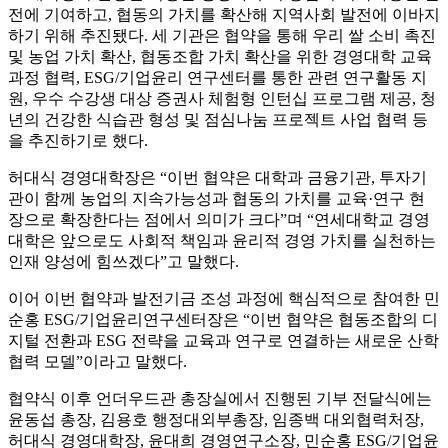
전에 기여하고, 협동의 가치를 확산해 지역사회 발전에 이바지
하기 위해 추진됐다. 세 기관은 협약을 통해 우리 쌀 소비 촉진
및 농업 가치 확산, 협동조합 가치 확산을 위한 경영대학 교육
과정 협력, ESG/기업윤리 연구센터를 통한 관련 연구활동 지
원, 우수 수강생 대상 증권사 체험형 인턴십 프로그램 제공, 청
년의 건강한 식습관 형성 및 점심나눔 프로젝트 사업 협력 등
을 추진하기로 했다.
허대식 경영대학장은 “이번 협약은 대학과 금융기관, 투자기
관이 함께 농업의 지속가능성과 협동의 가치를 교육·연구 현
장으로 확장한다는 점에서 의미가 크다”며 “연세대학교 경영
대학은 앞으로도 사회적 책임과 윤리적 경영 가치를 실천하는
인재 양성에 힘쓰겠다”고 말했다.
이어 이번 협약과 발전기금 조성 과정에 핵심적으로 참여한 민
순홍 ESG/기업윤리연구센터장은 “이번 협약은 협동조합의 디
지털 전환과 ESG 전략을 교육과 연구로 연결하는 새로운 산학
협력 모델”이라고 말했다.
협약식 이후 언더우드관 총장실에서 진행된 기부 전달식에는
윤동섭 총장, 김용호 행정대외부총장, 임종백 대외협력처장,
허대식 경영대학장, 윤대희 경영연구소장, 민순홍 ESG/기업윤