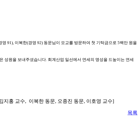
경영
91),
이복한
(
경영
92)
동문님이 모교를 방문하여 첫 기탁금으로
5
백만 원을
많은 성원을 보내주셨습니다
.
회계산업 일선에서 연세의 명성을 드높이는 연세
김지홍 교수, 이복한 동문, 오종진 동문, 이호영 교수]
목록