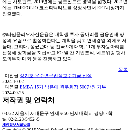
에는 사모펀드, 2019년에는 공모펀드로 영역을 넓혔다. 2021년
에는 TIMEFOLIO 코스피액티브를 상장하면서 EFT시장까지
진출했다.
㈜타임풀리오자산운용은 대학생 투자 동아리를 금융인재 양
성의 요람으로 활성화한다는 계획을 갖고 연세경영 외에도 서
울대, 고려대, 성균관대 등 전국 9개 대학, 11개 투자동아리를
선정해 장학금을 지급하고 6개월 간 기업분석, 네트워킹 행사.
모의투자 대회 등을 진행하고 있다.
목록
이전글
정기호 우수연구업적교수기금 신설
2024-10-02
다음글
EMBA 15기 박은애 원우회장 500만원 기부
2024-09-25
저작권 및 연락처
03722 서울시 서대문구 연세로50 연세대학교 경영대학
02-2123-5452~5
Tel.
개인정보처리방침
Copyright © 2015 Yonsei School of Business. All rights reserved.