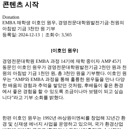
콘텐츠 시작
Donation
EMBA 재학생 이호인 원우, 경영전문대학원발전기금·천원의
아침밥 기금 3천만 원 기부
등록일: 2024-12-13 | 조회수: 3,565
[이호인 원우]
경영전문대학원
EMBA
과정
14
기에 재학 중이자
AMP 45
기
동문인 이호인 원우가 경영전문대학원발전기금
2
천만 원과 천
원의 아침밥 기금
1
천만 원
,
총
3
천만 원을 기부했다
.
이호인 원
우는 “
AMP
와
EMBA
과정을 통해 훌륭한 원우들을 만나 다양
한 배움의 경험과 추억을 쌓았던 것처럼
,
후배들이 좋은 환경
에서 좋은 경험을 할 수 있도록 조금이나마 보탬이 되고 싶습
니다”라고 기부 소회를 밝혔다
.
한편 이호인 원우는
1992
년 ㈜상원이엔씨를 창업해
32
년간 환
경 및 신재생 에너지 사업을 운영하고 있으며
,
국가 환경산업