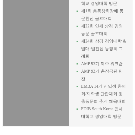
학교 경영대학 방문
제1회 총동창회장배 동
문친선 골프대회
제22회 연세 상경·경영
동문 골프대회
제24회 상경·경영대학 &
법대·법전원 동창회 교
례회
AMP 93기 제주 워크숍
AMP 93기 총장공관 만
찬
EMBA 14기 신입생 환영
회/재학생 단합대회 및
총동문회 춘계 체육대회
FDIB South Korea 연세
대학교 경영대학 방문