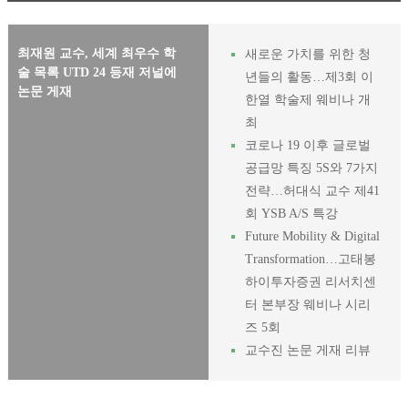
최재원 교수, 세계 최우수 학
새로운 가치를 위한 청
술 목록 UTD 24 등재 저널에
년들의 활동…제3회 이
논문 게재
한열 학술제 웨비나 개
최
코로나 19 이후 글로벌
공급망 특징 5S와 7가지
전략…허대식 교수 제41
회 YSB A/S 특강
Future Mobility & Digital
Transformation…고태봉
하이투자증권 리서치센
터 본부장 웨비나 시리
즈 5회
교수진 논문 게재 리뷰