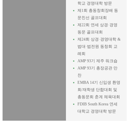
학교 경영대학 방문
제1회 총동창회장배 동
문친선 골프대회
제22회 연세 상경·경영
동문 골프대회
제24회 상경·경영대학 &
법대·법전원 동창회 교
례회
AMP 93기 제주 워크숍
AMP 93기 총장공관 만
찬
EMBA 14기 신입생 환영
회/재학생 단합대회 및
총동문회 춘계 체육대회
FDIB South Korea 연세
대학교 경영대학 방문