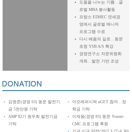
도움을 나누는 기쁨…글
로벌 MBA 봉사활동
프랑스 EDHEC 연세경
영에서 글로벌 매니저
프로그램 수료
다시 배움의 길로…동문
초청 YSB A/S 특강
경영연구소 자문위원회
개최…발전 기반 조성
김명준(경영 63) 동문 발전기
아모레퍼시픽 uGET 참여…장
금 5천만원 기탁
학금 기탁
AMP 82기 원우회 발전기금
이재용(경영 83) 동문 Yonsei-
기탁
CMC 프로그램 후원
기금 신규 약정(2017.3.27~6.30)