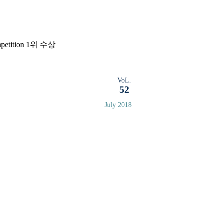
mpetition 1위 수상
VoL.
52
July 2018