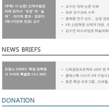
[주목! 이 논문] 인적자원관
교수진 게재 논문 리뷰
리에 있어서 "포장"과 "실
외부 연구과제 수주
재" : 의미와 효과 - 장은미
융복합 연구 선도... 상경 
(매니지먼트 전공) 교수
4차 산업혁명 선제적 대응..
김수연 박사과정생 학술대회
프랑스 EDHEC 학생 장학증
사회공헌프로젝트 uSEE 한
서 수여와 특별한 디너 파티
클래스톡 시리즈 4개 수업으
동문 특강 프로그램...오세철