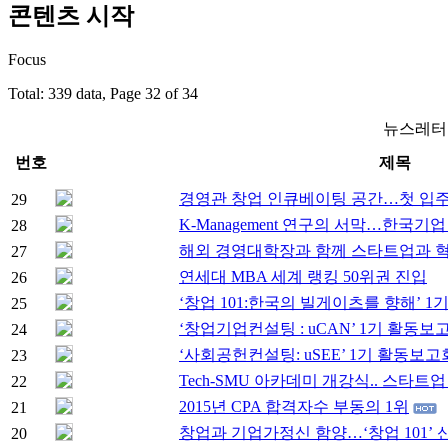
콘텐츠 시작
Focus
Total: 339 data, Page 32 of 34
뉴스레터
번호
제목
경영관 창업 인큐베이팅 공간…첫 입
29
K-Management 연구의 서막…한국
28
해외 경영대학장과 함께 스타트업과 
27
연세대 MBA 세계 랭킹 50위권 진입
26
‘창업 101:한국의 빌게이츠를 향해’ 
25
‘창업기업컨설팅 : uCAN’ 1기 활동보
24
‘사회공헌컨설팅: uSEE’ 1기 활동보고
23
Tech-SMU 아카데미 개강식.. 스타
22
2015년 CPA 합격자수 부동의 1위
21
창업과 기업가정신 함양…‘창업 101’ 
20