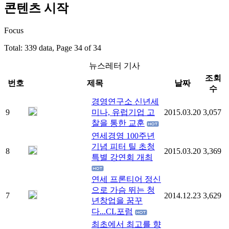
콘텐츠 시작
Focus
Total: 339 data, Page 34 of 34
뉴스레터 기사
조회
번호
제목
날짜
수
경영연구소 신년세
9
미나, 유럽기업 고
2015.03.20
3,057
찰을 통한 교훈
연세경영 100주년
기념 피터 틸 초청
8
2015.03.20
3,369
특별 강연회 개최
연세 프론티어 정신
으로 가슴 뛰는 청
7
2014.12.23
3,629
년창업을 꿈꾸
다...CL포럼
최초에서 최고를 향