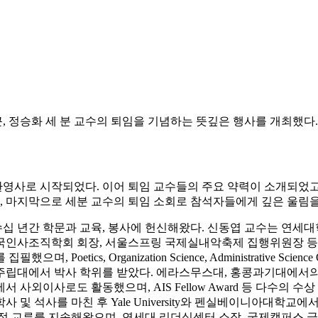
이호근, 정승화 세 분 교수의 퇴임을 기념하는 뜻깊은 행사를 개최했
환영사로 시작되었다. 이어 퇴임 교수들의 주요 약력이 소개되었고
, 마지막으로 세분 교수의 퇴임 소회로 참석자들에게 깊은 울림을
수십 년간 학문과 교육, 봉사에 헌신해왔다.
신동엽 교수는 연세대
국인사조직학회 회장, 서울스프링 국제실내악축제 집행위원장 등 학계와
를 집필했으며, Poetics, Organization Science, Administrative
 주립대에서 박사 학위를 받았다. 에라스무스대, 홍콩과기대에서의
사외이사로도 활동했으며, AIS Fellow Award 등 다수의 
 및 석사를 마친 후 Yale University와 펜실베이니아대학
학문적 교류를 지속해왔으며, 연세대 리더십센터 소장, 국제캠퍼