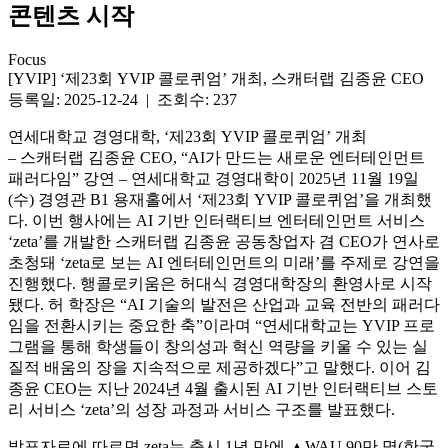
콘텐츠 시작
Focus
[YVIP] ‘제23회 YVIP 콜로퀴엄’ 개최, 스캐터랩 김종윤 CEO
등록일: 2025-12-24 | 조회수: 237
연세대학교 경영대학, ‘제23회 YVIP 콜로퀴엄’ 개최
– 스캐터랩 김종윤 CEO, “AI가 만드는 새로운 엔터테인먼트
패러다임” 강연 –
연세대학교 경영대학이 2025년 11월 19일
(수) 경영관 B1 용재홀에서 ‘제23회 YVIP 콜로퀴엄’을 개최했
다. 이번 행사에는 AI 기반 인터랙티브 엔터테인먼트 서비스
‘zeta’를 개발한 스캐터랩 김종윤 공동창업자 겸 CEO가 연사로
초청돼 ‘zeta로 보는 AI 엔터테인먼트의 미래’를 주제로 강연을
진행했다.
행콜로키움은 허대식 경영대학장의 환영사로 시작
됐다. 허 학장은 “AI 기술의 발전은 산업과 교육 전반의 패러다
임을 전환시키는 중요한 축”이라며 “연세대학교는 YVIP 프로
그램을 통해 학생들이 창의성과 혁신 역량을 키울 수 있는 실
질적 배움의 장을 지속적으로 제공하겠다”고 말했다.
이어 김
종윤 CEO는 지난 2024년 4월 출시된 AI 기반 인터랙티브 스토
리 서비스 ‘zeta’의 성장 과정과 서비스 구조를 발표했다.
발표자료에 따르면 zeta는 출시 1년 만에 ▲WAU 90만 명(한국