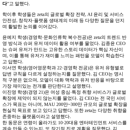
다
”고 말했다.
학이후 학생들은 zeta의 글로벌 확장 전략, AI 윤리 및 서비스
안전성, 창작자·플랫폼 생태계의 미래 등 다양한 질문을 던지
며 활발한 논의를 이어갔다.
윤예지 학생(경영학·문화인류학 복수전공)은 zeta의 트렌드 반
영 방식과 슈퍼 유저 데이터 활용 여부를 물었다. 김종윤 CEO
는 슈퍼 유저가 만드는 고유한 스토리 데이터가 핵심 자산이
며, 이를 통해 유저가 재미를 느끼는 패턴을 모델이 학습한다
고 답했다.
이서연 학생(영어영문학과 22·경영학 전공)은 유저 유형별로
답변 규칙을 다르게 설정하는지를 질문했다. 김 CEO는 명시
적 구분은 없으며, 모델이 대화 맥락과 유저 반응을 바탕으로
가장 재미있는 전개를 판단한다고 설명했다.
이진영 학생(경영 21)은 여성 중심·특정 취향 서비스가 글로벌
확장에 제약이 되지 않는지를 물었다. 김 CEO는 전 국민 서비
스가 목표는 아니며, MAU 200만~300만 규모의 글로벌 확장을
현실적 목표로 보고 있다고 답했다. 또한 zeta는 다양한 취향을
존중하는 플랫폼이라고 설명했다.
한 동문은 연령이 올라가도 10·20대용 엔터테인먼트 서비스를
계속 만들 수 있는지, 또 장기적 진로 계획을 질문했다. 김