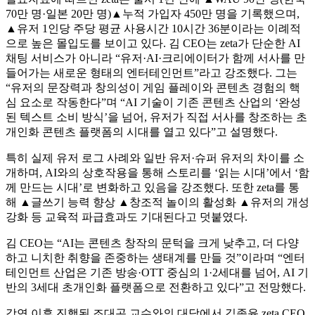
70만 명·일본 20만 명)▲누적 가입자 450만 명을 기록했으며,
▲유저 1인당 주당 평균 사용시간 10시간 36분이라는 이례적
으로 높은 몰입도를 보이고 있다.
김 CEO는 zeta가 단순한 AI
채팅 서비스가 아니라 “유저·AI·크리에이터가 함께 서사를 만
들어가는 새로운 형태의 엔터테인먼트”라고 강조했다. 그는
“유저의 문장력과 창의성이 게임 플레이와 콘텐츠 경험의 핵
심 요소로 작동한다”며 “AI 기술이 기존 콘텐츠 산업의 ‘완성
된 텍스트 소비 방식’을 넘어, 유저가 직접 서사를 창조하는 초
개인화 콘텐츠 플랫폼의 시대를 열고 있다”고 설명했다.
특히 실제 유저 로그 사례와 일반 유저·슈퍼 유저의 차이를 소
개하며, AI와의 상호작용을 통해 스토리를 ‘읽는 시대’에서 ‘함
께 만드는 시대’로 변화하고 있음을 강조했다. 또한 zeta를 통
해 ▲글쓰기 능력 향상 ▲창조적 놀이의 활성화 ▲유저의 개성
강화 등 교육적 파급효과도 기대된다고 덧붙였다.
김 CEO는 “AI는 콘텐츠 창작의 문턱을 크게 낮추고, 더 다양
하고 니치한 취향을 존중하는 생태계를 만들 것”이라며 “엔터
테인먼트 산업은 기존 방송·OTT 중심의 1·2세대를 넘어, AI 기
반의 3세대 초개인화 플랫폼으로 전환하고 있다”고 전망했다.
강연 이후 진행된 조대곤 교수와의 대담에서 김종윤 zeta CEO