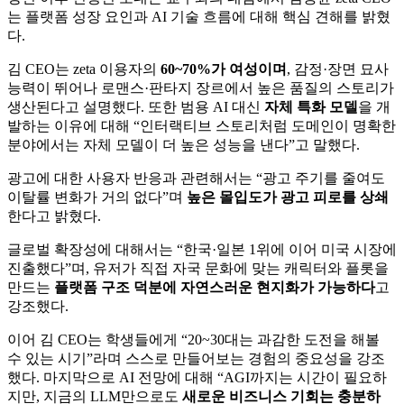
는 플랫폼 성장 요인과 AI 기술 흐름에 대해 핵심 견해를 밝혔
다.
김 CEO는 zeta 이용자의
60~70%가 여성이며
, 감정·장면 묘사
능력이 뛰어나 로맨스·판타지 장르에서 높은 품질의 스토리가
생산된다고 설명했다. 또한 범용 AI 대신
자체 특화 모델
을 개
발하는 이유에 대해 “인터랙티브 스토리처럼 도메인이 명확한
분야에서는 자체 모델이 더 높은 성능을 낸다”고 말했다.
광고에 대한 사용자 반응과 관련해서는 “광고 주기를 줄여도
이탈률 변화가 거의 없다”며
높은 몰입도가 광고 피로를 상쇄
한다고 밝혔다.
글로벌 확장성에 대해서는 “한국·일본 1위에 이어 미국 시장에
진출했다”며, 유저가 직접 자국 문화에 맞는 캐릭터와 플롯을
만드는
플랫폼 구조 덕분에 자연스러운 현지화가 가능하다
고
강조했다.
이어 김 CEO는 학생들에게 “20~30대는 과감한 도전을 해볼
수 있는 시기”라며 스스로 만들어보는 경험의 중요성을 강조
했다. 마지막으로 AI 전망에 대해 “AGI까지는 시간이 필요하
지만, 지금의 LLM만으로도
새로운 비즈니스 기회는 충분하