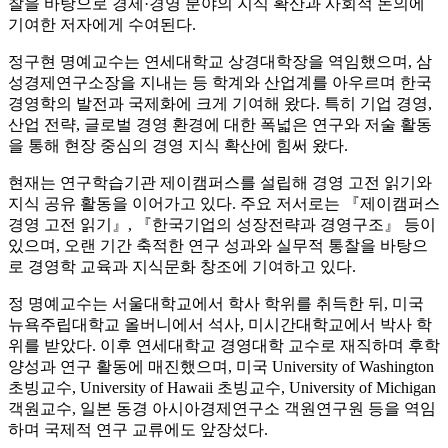
찰을 바탕으로 경제·경영 분야의 지식 확산과 사회적 논의에
기여한 저자에게 수여된다.
정구현 명예교수는 연세대학교 상경대학장을 역임했으며, 삼
성경제연구소장을 지내는 등 학계와 산업계를 아우르며 한국
경영학의 발전과 국제화에 크게 기여해 왔다. 특히 기업 경영,
산업 전략, 글로벌 경영 환경에 대한 폭넓은 연구와 저술 활동
을 통해 현장 중심의 경영 지식 확산에 힘써 왔다.
현재는 연구학습기관 제이캠퍼스를 설립해 경영 고전 읽기와
지식 공유 활동을 이어가고 있다. 주요 저서로는 『제이캠퍼스
경영 고전 읽기』, 『한국기업의 성장전략과 경영구조』 등이
있으며, 오랜 기간 축적한 연구 성과와 실무적 통찰을 바탕으
로 경영학 교육과 지식문화 창조에 기여하고 있다.
정 명예교수는 서울대학교에서 학사 학위를 취득한 뒤, 미국
뉴욕주립대학교 올버니에서 석사, 미시간대학교에서 박사 학
위를 받았다. 이후 연세대학교 경영대학 교수로 재직하며 후학
양성과 연구 활동에 매진했으며, 미국 University of Washington
초빙교수, University of Hawaii 초빙교수, University of Michigan
객원교수, 일본 동경 아시아경제연구소 객원연구원 등을 역임
하며 국제적 연구 교류에도 앞장섰다.