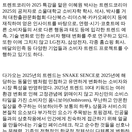
트렌트코리아 2025 특강을 맡은 이혜원 박사는 트렌드코리아
2025의 공저자로 소울대학교 소비자학 학사, 석사, 박사를 거
쳐 대한출판문화협회·다산북스·리더스북·카카오페이지 등에
재직하며 얻은 인사이트를 바탕으로, 연령·시기·코호트에 따
른 소비자들의 서로 다른 행동과 태도 등에 입각한 트렌드 예
측, 기술 변화로 인한 소비자 행태 변화를 주로 연구하고 있다.
또한 이에 그치지 않고 LG전자, 삼성전자, 각종 홈쇼핑 회사,
배달의민족 등 다양한 기업들과 소비자 트렌드 프로젝트를 수
행하고 있기도 하다.
다가오는 2025년의 트렌드는 SNAKE SENCE로 2025년에 해
당하는 동물인 뱀처럼 민첩하고 유연하게 변화하는 소비자와
시장 특성을 반영하였다. 2025년 트렌드 10대 키워드는 여러
환경 변화로 인해 고정관념에 얽매이지 않고 자신만의 소비스
타일을 가진 소비자인 옴니보어(Ombivores), 무난하고 안온한
일상을 추구하는 아보하(아주 보통의 하루), 상품과 서비스의
본질적 요소보다 부가적인 요소가 주목받는 토핑경제, 인공물
들과의 상호작용에서 인간에게 친숙하게 접근하기 위해 얼굴
을 만들어내는 기술인 페이스테크, 작고 순수한 것들을 선호나
는 무해력, 기존의 전형적인 한국적 정체성이 다체롭게 변화하