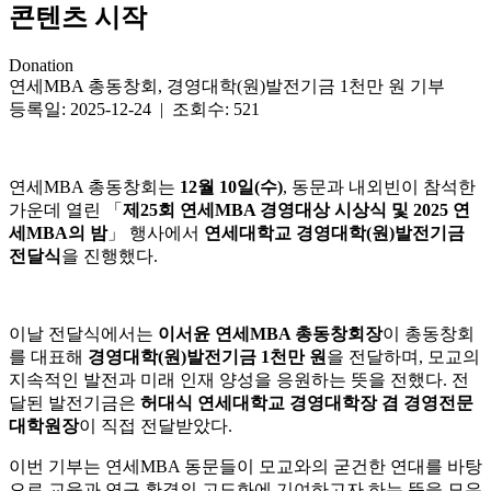
콘텐츠 시작
Donation
연세MBA 총동창회, 경영대학(원)발전기금 1천만 원 기부
등록일: 2025-12-24 | 조회수: 521
연세MBA 총동창회는
12월 10일(수)
, 동문과 내외빈이 참석한
가운데 열린 「
제25회 연세MBA 경영대상 시상식 및 2025 연
세MBA의 밤
」 행사에서
연세대학교 경영대학(원)발전기금
전달식
을 진행했다.
이날 전달식에서는
이서윤 연세MBA 총동창회장
이 총동창회
를 대표해
경영대학(원)발전기금 1천만 원
을 전달하며, 모교의
지속적인 발전과 미래 인재 양성을 응원하는 뜻을 전했다. 전
달된 발전기금은
허대식 연세대학교 경영대학장 겸 경영전문
대학원장
이 직접 전달받았다.
이번 기부는 연세MBA 동문들이 모교와의 굳건한 연대를 바탕
으로 교육과 연구 환경의 고도화에 기여하고자 하는 뜻을 모은