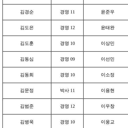
김경순
경영 11
윤준우
김도은
경영 12
윤태완
김도훈
경영 10
이상민
김동심
경영 09
이선민
김동희
경영 10
이소정
김문정
박사 11
이용현
김범준
경영 12
이우창
김병욱
경영 10
이웅교