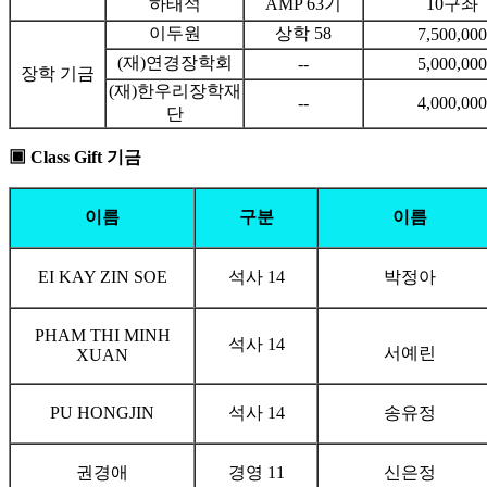
하태석
AMP 63기
10구좌
이두원
상학 58
7,500,000
(재)연경장학회
--
5,000,000
장학 기금
(재)한우리장학재
--
4,000,000
단
▣
Class Gift
기금
이름
구분
이름
EI KAY ZIN SOE
석사 14
박정아
PHAM THI MINH
석사 14
서예린
XUAN
PU HONGJIN
석사 14
송유정
권경애
경영 11
신은정