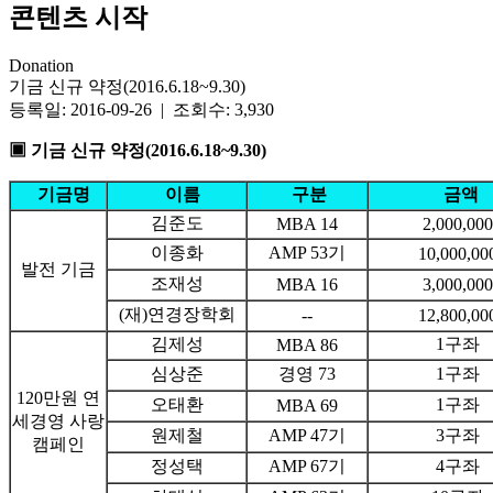
콘텐츠 시작
Donation
기금 신규 약정(2016.6.18~9.30)
등록일: 2016-09-26 | 조회수: 3,930
▣ 기금 신규 약정(2016.6.18~9.30)
기금명
이름
구분
금액
김준도
MBA 14
2,000,000
이종화
AMP 53기
10,000,00
발전 기금
조재성
MBA 16
3,000,000
(재)연경장학회
--
12,800,00
김제성
1구좌
MBA 86
심상준
경영 73
1구좌
120만원 연
오태환
1구좌
MBA 69
세경영 사랑
원제철
AMP 47기
3구좌
캠페인
정성택
AMP 67기
4구좌