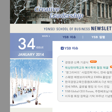
경영관 신축 기공식
워싱턴대학교와 복수학위 협정 체결
‘앵그리버드’ 사업전략 제시, 연세-
스웨덴 예텐보리대학교 EMBA 졸업생 ‘Korea
한국경영교육인증원(KABEA) 5년 재
연세 MBA, 글로벌 랭킹 또 다시 진입
YSB Global CEO Forum, 주한베트남
이두원 회장 장학금 기탁 30주년 기념