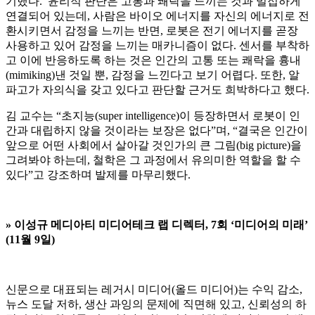
기했다. 윤리적 판단은 고통과 쾌락을 느끼는 것과 밀접하게
연결되어 있는데, 사람은 바이오 에너지를 자신의 에너지로 전
환시키면서 감정을 느끼는 반면, 로봇은 전기 에너지를 곧장
사용하고 있어 감정을 느끼는 매카니즘이 없다. 센서를 부착하
고 이에 반응하도록 하는 것은 인간의 고통 또는 쾌락을 흉내
(mimiking)낸 것일 뿐, 감정을 느낀다고 보기 어렵다. 또한, 알
파고가 자의식을 갖고 있다고 판단할 근거도 희박하다고 했다.
김 교수는 “초지능(super intelligence)이 등장하면서 로봇이 인
간과 대립하지 않을 것이라는 보장은 없다”며, “결국은 인간이
앞으로 어떤 사회에서 살아갈 것인가의 큰 그림(big picture)을
그려봐야 하는데, 철학은 그 과정에서 유의미한 역할을 할 수
있다”고 강조하며 발제를 마무리했다.
»
이성규 메디아티 미디어테크 랩 디렉터, 7회 ‘미디어의 미래’
(11월 9일)
신문으로 대표되는 레거시 미디어(올드 미디어)는 수익 감소,
뉴스 도달 저하, 생산 과잉의 문제에 직면해 있고, 신뢰성의 하