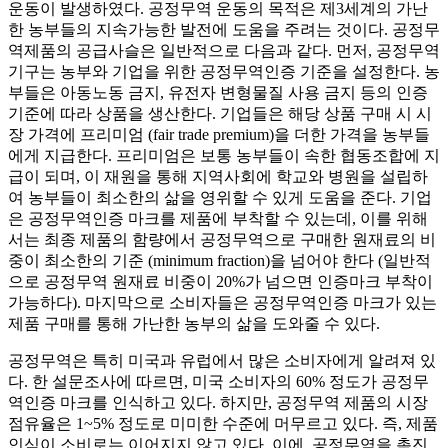
운동이 발생하였다. 공정무역 운동의 목적은 제3세계의 가난
한 농부들의 지속가능한 발전에 도움을 주려는 것이다. 공정무
역제품의 공급사슬은 일반적으로 다음과 같다. 먼저, 공정무역
기구는 농부와 기업을 위한 공정무역인증 기준을 설정한다. 농
부들은 아동노동 금지, 유전자 변형물질 사용 금지 등의 인증
기준에 따라 상품을 생산한다. 기업들은 해당 상품 구매 시 시
장 가격에 프리미엄 (fair trade premium)을 더한 가격을 농부들
에게 지급한다. 프리미엄은 보통 농부들이 속한 협동조합에 지
급이 되며, 이 재원을 통해 지역사회에 학교와 병원을 설립하
여 농부들이 최소한의 삶을 영위할 수 있게 도움을 준다. 기업
은 공정무역인증 마크를 제품에 부착할 수 있는데, 이를 위해
서는 최종 제품의 함량에서 공정무역으로 구매한 원재료의 비
중이 최소한의 기준 (minimum fraction)을 넘어야 한다 (일반적
으로 공정무역 원재료 비중이 20%가 넘으면 인증마크 부착이
가능하다). 마지막으로 소비자들은 공정무역인증 마크가 있는
제품 구매를 통해 가난한 농부의 삶을 도와줄 수 있다.
공정무역은 특히 미국과 유럽에서 많은 소비자에게 알려져 있
다. 한 설문조사에 따르면, 미국 소비자의 60% 정도가 공정무
역인증 마크를 인식하고 있다. 하지만, 공정무역 제품의 시장
점유율은 1~5% 정도로 미미한 수준에 머무르고 있다. 즉, 제품
인식이 소비로는 이어지지 않고 있다. 이에, 공정무역을 촉진