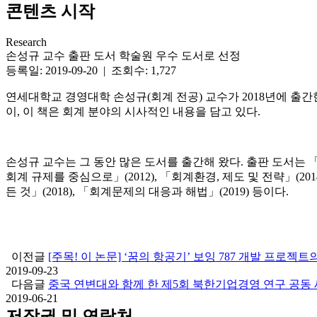
콘텐츠 시작
Research
손성규 교수 출판 도서 학술원 우수 도서로 선정
등록일: 2019-09-20 | 조회수: 1,727
연세대학교
경영대학
손성규
(
회계
전공
)
교수가
2018
년에
출간
이
,
이
책은
회계
분야의
시사적인
내용을
담고
있다
.
손성규
교수는
그
동안
많은
도서를
출간해
왔다
.
출판
도서는 「
회계 규제를 중심으로」(2012), 「회계환경, 제도 및 전략」(20
든 것」(2018), 「회계문제의 대응과 해법」(2019) 등이다.
이전글
[주목! 이 논문] ‘꿈의 항공기’ 보잉 787 개발 프로젝
2019-09-23
다음글
중국 연변대와 함께 한 제5회 북한기업경영 연구 공동
2019-06-21
저작권 및 연락처