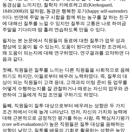
동경심을 느끼지만, 철학자 키에르케고르(Kierkegaard,
1849/2008)의 말처럼, 동경은 행복한 포기(happy self-surrender)
이다. 반면에 주말 농구 시합을 함께 뛰는 농구를 잘 하는 친구
에 대해선 질투를 느낄 수 있지만 질투의 고통은 나로 하여금
주말을 기다리며 땀 흘려 연습하도록 만들 수 있다.
필자는 본 논문에서 직원들의 동료에 대한 질투가 업무 성과
향상에 도움이 될 수 있는지, 도움이 된다면 어떠한 조건에서,
왜 도움이 되는지에 대해 연구하였다. 연구결과를 요약하면 다
음과 같다.
첫째, 직원들은 질투를 느끼는 다른 직원들을 사회적으로 음해
하기도 하지만, 이들로부터 배우려 노력하였다. 즉, 질투의 대
상이 되는 직원들이 고객 응대, 고객과의 미팅 준비 등 업무를
어떻게 수행하는지를 잘 관찰하거나 때로는 자신의 업무와 관
련하여 그들에게 직접 조언을 구하기도 하였다.
둘째, 직원들이 질투 대상으로부터 배우려는 성향은 두 가지
조건 하에서 더욱 높게 나타났다. 먼저, 자신의 가치와 능력에
대해 근본적으로 긍정적인 평가를 하는 사람, 즉 핵심자기평가
(core self-evaluations)가 높은 직원들은 질투 대상을 음해하는
성향이 낮았고, 질투를 배움의 기회로 활용하는 성향은 높았