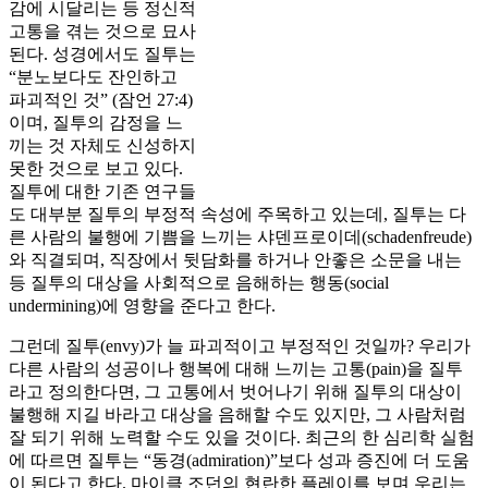
감에 시달리는 등 정신적
고통을 겪는 것으로 묘사
된다. 성경에서도 질투는
“분노보다도 잔인하고
파괴적인 것” (잠언 27:4)
이며, 질투의 감정을 느
끼는 것 자체도 신성하지
못한 것으로 보고 있다.
질투에 대한 기존 연구들
도 대부분 질투의 부정적 속성에 주목하고 있는데, 질투는 다
른 사람의 불행에 기쁨을 느끼는 샤덴프로이데(schadenfreude)
와 직결되며, 직장에서 뒷담화를 하거나 안좋은 소문을 내는
등 질투의 대상을 사회적으로 음해하는 행동(social
undermining)에 영향을 준다고 한다.
그런데 질투(envy)가 늘 파괴적이고 부정적인 것일까? 우리가
다른 사람의 성공이나 행복에 대해 느끼는 고통(pain)을 질투
라고 정의한다면, 그 고통에서 벗어나기 위해 질투의 대상이
불행해 지길 바라고 대상을 음해할 수도 있지만, 그 사람처럼
잘 되기 위해 노력할 수도 있을 것이다. 최근의 한 심리학 실험
에 따르면 질투는 “동경(admiration)”보다 성과 증진에 더 도움
이 된다고 한다. 마이클 조던의 현란한 플레이를 보며 우리는