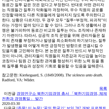
동료간 질투 같은 것은 없다고 부정한다. 반대로 어떤 관리자
는 직원들간 질투가 악화될까 걱정하며, 우수 직원의 공로를
인정할 때에도 다른 직원들에게 알려지지 않도록 주의한다고
한다. 상황은 다르지만, 두 경우 모두 “질투=부정적, 파괴적”이
라는 가정이 깔려 있다고 할 수 있다. 그러나 조직 생활에서 경
쟁은 불가피하며 동료간 비교와 질투는 어느 조직에나 존재하
기 마련이다. 따라서, 성공적 조직 운영을 위해 관리자들은 질
투의 존재를 부정하거나 발생을 최소화하려 하기보다는, 질투
가 발생했을 때 어떻게 하면 긍정적인 방향으로 연결시킬 수
있을지를 고민해야 한다. 본 논문은 질투가 반드시 부정적인
것이 아니며, 관리자들이 직원들의 자존감과 자신감을 높이는
코칭이나 팀원 간 친밀한 관계를 형성하기 위한 노력 등을 통
해 질투를 학습과 성장의 기회로 활용할 수 있음을 말해준다.
참고문헌: Kierkegaard, S. (1849/2008).
The sickness unto death.
Radford, VA: Wilder.
목록
이전글
경영연구소 북한기업경영 총서 「북한기업경영, 체제
전환과 경영통일」 발간
2020-03-30
다음글
[주목! 이 논문] ‘꿈의 항공기’ 보잉 787 개발 프로젝트