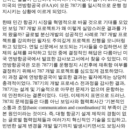
미국의 연방항공국 (FAA)이 모든 787기를 일시적으로 운행 정
지시키는 상황에 이르게 되었다.
한때 민간 항공기 시장을 혁명적으로 바꿀 것으로 기대를 모았
던 보잉 787 개발 프로젝트가 왜 이렇게 실망스러운 결과를 가
져 왔을까? 글로벌 분산개발의 성공적인 사례로 787 개발 프로
젝트를 강의하던 필자도 주의깊게 프로젝트 진행을 모니터링
하고 있었다. 연일 신문에서 보도되는 기사들을 수집하면서 문
제의 실체를 파악하고 있던 중에 결정적인 해답은 다름아닌 미
국 연방항공국에서 발표한 감사보고서에서 찾을 수 있었다. 미
연방항공국은 모든 787기를 운행정지 시킨후에 재취항 여부를
결정하기 위해서 787 개발 프로젝트를 심도있게 검토하였다.
이 과정 끝에 연방항공국이 발표한 결과는 필자에게는 상당히
충격적이었다. 787기의 개발 프로세스 전과정을 감사한 결과,
787기는 설계 및 기술적으로 아무런 문제가 없으며 운항하는
데 안전하다는 결론이었다. 다만, 이제까지 표면으로 드러난,
787의 문제점들은 다름 아닌 보잉사와 협력회사간 ‘기본적인
소통과 조정(basic communication and coordination)’의 부족이 근
본 원인이라는 것이다. 즉, 대형 항공기 설계 제작의 경험이 없
는 글로벌 협력업체들과 여러가지 혁신적인 기술을 도입하고,
빈번한 설계 변경을 개발 말기까지 발생시키면서도 보잉사와