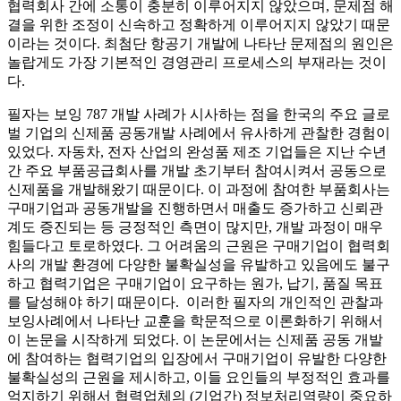
협력회사 간에 소통이 충분히 이루어지지 않았으며, 문제점 해
결을 위한 조정이 신속하고 정확하게 이루어지지 않았기 때문
이라는 것이다. 최첨단 항공기 개발에 나타난 문제점의 원인은
놀랍게도 가장 기본적인 경영관리 프로세스의 부재라는 것이
다.
필자는 보잉 787 개발 사례가 시사하는 점을 한국의 주요 글로
벌 기업의 신제품 공동개발 사례에서 유사하게 관찰한 경험이
있었다. 자동차, 전자 산업의 완성품 제조 기업들은 지난 수년
간 주요 부품공급회사를 개발 초기부터 참여시켜서 공동으로
신제품을 개발해왔기 때문이다. 이 과정에 참여한 부품회사는
구매기업과 공동개발을 진행하면서 매출도 증가하고 신뢰관
계도 증진되는 등 긍정적인 측면이 많지만, 개발 과정이 매우
힘들다고 토로하였다. 그 어려움의 근원은 구매기업이 협력회
사의 개발 환경에 다양한 불확실성을 유발하고 있음에도 불구
하고 협력기업은 구매기업이 요구하는 원가, 납기, 품질 목표
를 달성해야 하기 때문이다. 이러한 필자의 개인적인 관찰과
보잉사례에서 나타난 교훈을 학문적으로 이론화하기 위해서
이 논문을 시작하게 되었다. 이 논문에서는 신제품 공동 개발
에 참여하는 협력기업의 입장에서 구매기업이 유발한 다양한
불확실성의 근원을 제시하고, 이들 요인들의 부정적인 효과를
억지하기 위해서 협력업체의 (기업간) 정보처리역량이 중요하