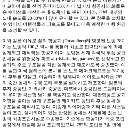
의 1 가량을 절감할 수 있도록 만들었다. 또한 동급 비행기와
비교하여 화물 선적 공간이 50%가 더 넓어서 항공사의 화물운
송 수익성을 개선하는데 도움이 될 뿐만 아니라, 캐빈 내부의
실내 습도를 20-30% 더 많이 유지할 수 있고, 큰 창문을 설치할
수 있어서 여행객들의 피로도를 줄이고 더욱 쾌적한 비행 환경
을 조성할 수 있다.
이와 같은 이유로 꿈의 항공기 (Dreamliner)라 명명된 보잉 787
기는 보잉의 100년 역사를 통틀어 최초로 협력업체들에 의해
설계되고 제작되는 항공기이다. 보잉은 세계 각국의 부품 공급
업체들을 위험공유 파트너 (risk-sharing partners)로 선정하고 항
공기의 주요 구조물을 직접 설계하고 제조하도록 승인했다. 예
를 들면 미국 달라스에 본사를 둔 보트 에어크래프트는 787 동
체 후부를 만들고, 이탈리아의 알레니아 에어로노티카는 787
의 중간 동체와 수평 꼬리 부분을 설계하고 제조한다. 일본의
후지 중공업, 가와사키 중공업, 미쯔비시 중공업은 드림라이너
의 우아한 곡선형 날개를 책임지고 생산한다. 대한항공도 공기
저항을 줄이는 날개 구조물인 레이키드 윙팁과 후방 동체 등
구조물을 제작하고 있다. 이렇게 와이어링과 기타 다른 시스템
들이 조립, 설치되어져 있는 완성된 동체는 시애틀에 있는 보
잉의 최종조립시설로 수송된다. 기존에는 항공기가 최종 조립
공장에서 한달에 걸쳐 조립되었으나, 787의 조립은 3일 안에