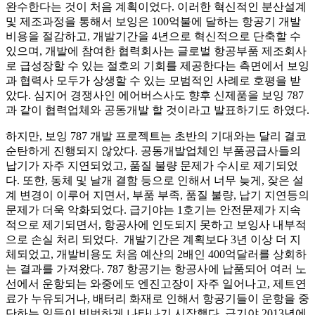
완수한다는 것이 처음 계획이었다. 이러한 혁신적인 분산설계
및 제조과정을 통해서 보잉은 100억불에 달하는 항공기 개발
비용을 절감하고, 개발기간을 4년으로 혁신적으로 단축할 수
있으며, 개발에 참여한 협력회사는 글로벌 항공부품 제조회사
로 급성장할 수 있는 절호의 기회를 제공한다는 측면에서 보잉
과 협력사 모두가 상생할 수 있는 모범적인 사례로 호평을 받
았다. 심지어 경쟁사인 에어버스사도 향후 신제품을 보잉 787
과 같이 협력업체와 공동개발 할 것이라고 발표하기도 하였다.
하지만, 보잉 787 개발 프로젝트는 초반의 기대와는 달리 결코
순탄하게 진행되지 않았다. 공동개발업체인 부품공급사들의
납기가 자주 지연되었고, 품질 불량 문제가 수시로 제기되었
다. 또한, 동체 및 날개 결함 등으로 인해서 너무 늦게, 잦은 설
계 변경이 이루어 지면서, 부품 부족, 품질 불량, 납기 지연등의
문제가 더욱 악화되었다. 급기야는 1호기는 안전문제가 지속
적으로 제기되면서, 항공사에 인도되지 못하고 보잉사 내부적
으로 손실 처리 되었다. 개발기간은 계획보다 3년 이상 더 지
체되었고, 개발비용도 처음 예산의 2배인 400억달러를 상회하
는 결과를 가져왔다. 787 항공기는 항공사에 납품되어 여러 노
선에서 운항되는 와중에도 엔진고장이 자주 일어나고, 제트연
료가 누유되거나, 배터리 화재로 인해서 항공기들이 운항을 중
단하는 일들이 빈번하게 나타나기 시작했다. 급기야 2013년에