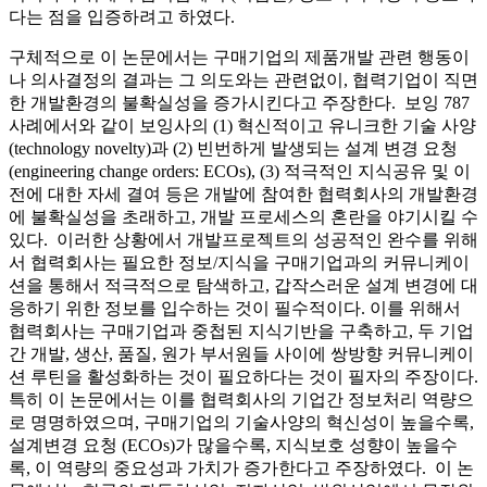
다는 점을 입증하려고 하였다.
구체적으로 이 논문에서는 구매기업의 제품개발 관련 행동이
나 의사결정의 결과는 그 의도와는 관련없이, 협력기업이 직면
한 개발환경의 불확실성을 증가시킨다고 주장한다. 보잉 787
사례에서와 같이 보잉사의 (1) 혁신적이고 유니크한 기술 사양
(technology novelty)과 (2) 빈번하게 발생되는 설계 변경 요청
(engineering change orders: ECOs), (3) 적극적인 지식공유 및 이
전에 대한 자세 결여 등은 개발에 참여한 협력회사의 개발환경
에 불확실성을 초래하고, 개발 프로세스의 혼란을 야기시킬 수
있다. 이러한 상황에서 개발프로젝트의 성공적인 완수를 위해
서 협력회사는 필요한 정보/지식을 구매기업과의 커뮤니케이
션을 통해서 적극적으로 탐색하고, 갑작스러운 설계 변경에 대
응하기 위한 정보를 입수하는 것이 필수적이다. 이를 위해서
협력회사는 구매기업과 중첩된 지식기반을 구축하고, 두 기업
간 개발, 생산, 품질, 원가 부서원들 사이에 쌍방향 커뮤니케이
션 루틴을 활성화하는 것이 필요하다는 것이 필자의 주장이다.
특히 이 논문에서는 이를 협력회사의 기업간 정보처리 역량으
로 명명하였으며, 구매기업의 기술사양의 혁신성이 높을수록,
설계변경 요청 (ECOs)가 많을수록, 지식보호 성향이 높을수
록, 이 역량의 중요성과 가치가 증가한다고 주장하였다. 이 논