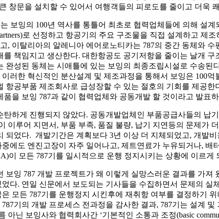
있고, 큰 창문을 설치할 수 있어서 여행객들의 피로도를 줄이고 더욱 
 787기는 보잉의 100년 역사를 통틀어 최초로 협력업체들에 의해 
ng partners)로 선정하고 항공기의 주요 구조물을 직접 설계하고 
고, 이탈리아의 알레니아 에어로노티카는 787의 중간 동체와 수
개를 책임지고 생산한다. 대한항공도 공기저항을 줄이는 날개 구조
는 완성된 동체는 시애틀에 있는 보잉의 최종조립시설로 수송된다
다. 이러한 혁신적인 분산설계 및 제조과정을 통해서 보잉은 10
벌 항공부품 제조회사로 급성장할 수 있는 절호의 기회를 제공한
품을 보잉 787과 같이 협력업체와 공동개발 할 것이라고 발표하
코 순탄하게 진행되지 않았다. 공동개발업체인 부품공급사들의 납기
변경이 이루어 지면서, 부품 부족, 품질 불량, 납기 지연등의 문제
 되었다. 개발기간은 계획보다 3년 이상 더 지체되었고, 개발비
 와중에도 엔진고장이 자주 일어나고, 제트연료가 누유되거나, 
AA)이 모든 787기를 일시적으로 운행 정지시키는 상황에 이르게 
 보잉 787 개발 프로젝트가 왜 이렇게 실망스러운 결과를 가져 
었다. 연일 신문에서 보도되는 기사들을 수집하면서 문제의 실체
 모든 787기를 운행정지 시킨후에 재취항 여부를 결정하기 위해
87기의 개발 프로세스 전과정을 감사한 결과, 787기는 설계 
보잉사와 협력회사간 ‘기본적인 소통과 조정(basic communicatio