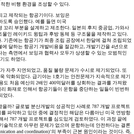
쾌적한 비행 환경을 조성할 수 있다.
설계되고 제작되는 항공기이다. 보잉은
제조하도록 승인했다. 예를 들면 미국
평 꼬리 부분을 설계하고 제조한다. 일본의 후지 중공업, 가와사
물인 레이키드 윙팁과 후방 동체 등 구조물을 제작하고 있다.
. 기존에는 항공기가 최종 조립 공장에서 한달에 걸쳐 조립되었
0억불에 달하는 항공기 개발비용을 절감하고, 개발기간을 4년으로
다는 측면에서 보잉과 협력사 모두가 상생할 수 있는 모범적인
기도 하였다.
가 자주 지연되었고, 품질 불량 문제가 수시로 제기되었다. 또
가 더욱 악화되었다. 급기야는 1호기는 안전문제가 지속적으로 제기
용도 처음 예산의 2배인 400억달러를 상회하는 결과를 가져왔
배터리 화재로 인해서 항공기들이 운항을 중단하는 일들이 빈번하
되었다.
왔을까? 글로벌 분산개발의 성공적인 사례로 787 개발 프로젝트
를 파악하고 있던 중에 결정적인 해답은 다름아닌 미국 연방항
서 787 개발 프로젝트를 심도있게 검토하였다. 이 과정 끝에
및 기술적으로 아무런 문제가 없으며 운항하는데 안전하다는 결론
n and coordination)’의 부족이 근본 원인이라는 것이다. 즉,