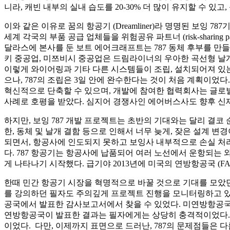
니라, 캐빈 내부의 실내 습도를 20-30% 더 많이 유지할 수 
이와 같은 이유로 꿈의 항공기 (Dreamliner)라 명명된 보잉
세계 각국의 부품 공급 업체들을 위험공유 파트너 (risk-shari
달라스에 본사를 둔 보트 에어크래프트는 787 동체 후부를 만들
키 중공업, 미쯔비시 중공업은 드림라이너의 우아한 곡선형 날
이렇게 와이어링과 기타 다른 시스템들이 조립, 설치되어져 있
으나, 787의 조립은 3일 안에 완수한다는 것이 처음 계획이었
혁신적으로 단축할 수 있으며, 개발에 참여한 협력회사는 글로
사례로 호평을 받았다. 심지어 경쟁사인 에어버스사도 향후 신제
하지만, 보잉 787 개발 프로젝트는 초반의 기대와는 달리 결
한, 동체 및 날개 결함 등으로 인해서 너무 늦게, 잦은 설계 
되면서, 항공사에 인도되지 못하고 보잉사 내부적으로 손실 처리
다. 787 항공기는 항공사에 납품되어 여러 노선에서 운항되는
게 나타나기 시작했다. 급기야 2013년에 미국의 연방항공국 (F
한때 민간 항공기 시장을 혁명적으로 바꿀 것으로 기대를 모았던
를 강의하던 필자도 주의깊게 프로젝트 진행을 모니터링하고 있
공국에서 발표한 감사보고서에서 찾을 수 있었다. 미연방항공국은
연방항공국이 발표한 결과는 필자에게는 상당히 충격적이었다. 7
이었다. 다만, 이제까지 표면으로 드러난, 787의 문제점들은 다름 아닌 