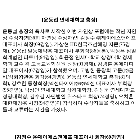
[윤동섭 연세대학교 총장]
윤동섭 총장의 축사로 시작한 이번 자연상 포럼에는 작년 자연
상 수상자(제36회 자연상 수상자)인 김정수 ㈜제이에스앤에프
대표이사 회장(69경영), 가삼현 HD한국조선해양 자문(75경
제), 윤웅섭 일동제약㈜ 대표이사 부회장(86응통), 박상은 삼일
회계법인 파트너(94경영), 최윤정 연세대학교 상경대학 경제
학과 교수 겸 고등교육혁신원 원장(91경제), 김병훈 ㈜에이피
알 대표이사(07경영)가 참석했으며, 고병헌 동창회 고문(㈜금
비/삼화왕관㈜ 회장(64경영)), 윤동섭 연세대학교 총장(81의
학), 강호찬 동창회장(넥센타이어㈜/㈜넥센 대표이사 부회장
(95경영)), 박상언 연세대학교 상경대학장, 김성문 연세대학교
경영대학장, 김수길 사단법인 위스타트 회장(74경영), 오치훈
대한제강㈜ 사장(94경영)이 참석하여 수상자들을 축하하고 이
들과 교류하는 시간을 가졌다.
[김정수 ㈜제이에스앤에프 대표이사 회장(69경영)]