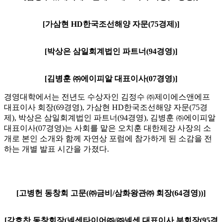
[가삼현 HD한국조선해양 자문(75경제)]
[박상은 삼일회계법인 파트너(94경영)]
[김병훈 ㈜에이피알 대표이사(07경영)]
경영대학에서는 전년도 수상자인 김정수 ㈜제이에스앤에프
대표이사 회장(69경영), 가삼현 HD한국조선해양 자문(75경
제), 박상은 삼일회계법인 파트너(94경영), 김병훈 ㈜에이피알
대표이사(07경영)는 사회를 맡은 오치훈 대한제강 사장의 소
개로 본인 소개와 함께 자연상 포럼에 참가하게 된 소감을 전
하는 개별 발표 시간을 가졌다.
[고병헌 동창회 고문(㈜금비/삼화왕관㈜ 회장(64경영))]
[강호찬 동창회장(넥센타이어㈜/㈜넥센 대표이사 부회장(95경