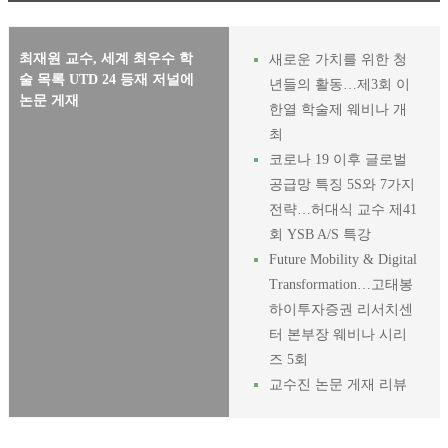
최재원 교수, 세계 최우수 학
새로운 가치를 위한 청
술 목록 UTD 24 등재 저널에
년들의 활동…제3회 이
논문 게재
한열 학술제 웨비나 개
최
코로나 19 이후 글로벌
공급망 특징 5S와 7가지
전략…허대식 교수 제41
회 YSB A/S 특강
Future Mobility & Digital
Transformation…고태봉
하이투자증권 리서치센
터 본부장 웨비나 시리
즈 5회
교수진 논문 게재 리뷰