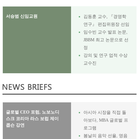
서승범 신임교원
김동훈 교수, 『경영학
연구』 편집위원장 선임
임수빈 교수 발표 논문,
JBBM 최고 논문으로 선
정
강의 및 연구 업적 수상
교수진
글로벌 CEO 포럼, 노보노디
아시아 시장을 직접 돌
스크 코리아 라스 보럽 제이
아보다, MBA 글로벌 프
콥슨 강연
로그램
봄날의 음악 선율, 영음