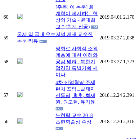
[주목! 이 논문] 회
계학이 제시하는 협
60
2019.04.01
2,170
상의 기술 - 윤대희
교수(회계 전공)
국제 및 국내 우수저널 게재 교수진
59
2019.03.27
2,038
논문 리뷰
영화로 사회적 소외
계층에 대한 이해와
58
공감 넓혀...북한기
2019.03.27
1,723
업경영 특별기획 세
미나
4차 산업혁명 주제
런치 포럼...발제자
57
2018.12.24
2,391
신동엽, 홍훈, 최재
원, 권오현, 유기윤
노현탁 교수 2018
56
2018.12.20
2,316
초헌학술상 수상