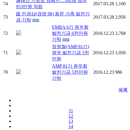
클래스 기프트 캠페인…162명 참여
74
2017.03.28
1,160
953만원 적립
故 민경삼(경영 98) 동문 가족 발전기
73
2017.03.28
2,956
금 기탁
EMBA 6기 원우회
72
발전기금 6천만원
2016.12.23
2,768
기탁
정원철(AMP 81기)
71
원우 발전기금 5천
2016.12.23
1,050
만원
AMP 81기 원우회
70
발전기금 5천만원
2016.12.23
986
기탁
목록
11
12
13
14