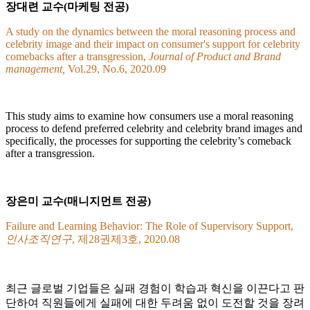
장대련 교수(마케팅 전공)
A study on the dynamics between the moral reasoning process and
celebrity image and their impact on consumer's support for celebrity
comebacks after a transgression,
Journal of Product and Brand
management,
Vol.29, No.6, 2020.09
This study aims to examine how consumers use a moral reasoning
process to defend preferred celebrity and celebrity brand images and
specifically, the processes for supporting the celebrity’s comeback
after a transgression.
장은미 교수(매니지먼트 전공)
Failure and Learning Behavior: The Role of Supervisory Support,
인사조직연구
, 제28권제3호, 2020.08
최근 글로벌 기업들은 실패 경험이 학습과 혁신을 이끈다고 판
단하여 직원들에게 실패에 대한 두려움 없이 도전할 것을 장려