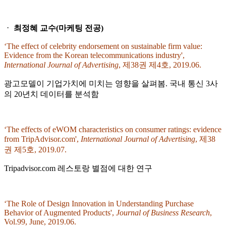
ᆞ
최정혜 교수(마케팅 전공)
‘The effect of celebrity endorsement on sustainable firm value:
Evidence from the Korean telecommunications industry',
International Journal of Advertising
, 제38권 제4호, 2019.06.
광고모델이 기업가치에 미치는 영향을 살펴봄. 국내 통신 3사
의 20년치 데이터를 분석함
‘The effects of eWOM characteristics on consumer ratings: evidence
from TripAdvisor.com',
International Journal of Advertising
, 제38
권 제5호, 2019.07.
Tripadvisor.com 레스토랑 별점에 대한 연구
‘The Role of Design Innovation in Understanding Purchase
Behavior of Augmented Products',
Journal of Business Research
,
Vol.99, June, 2019.06.