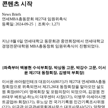
콘텐츠 시작
News Briefs
연세MBA총동문회 제27대 임원위촉식
등록일: 2024-09-25 | 조회수: 1,271
지난 8월 6일 연세대학교 동문회관 중연회장에서 연세대학교
경영전문대학원 MBA총동창회 임원위촉식이 진행되었다.
[좌측부터 백봉현 수석부회장, 박상동 고문, 박강수 고문, 이서
윤 제27대 동창회장, 김병덕 부회장]
이서윤 ㈜아람인테크 대표이사(80기)가 제27대 연세MBA총동
창회장으로 위촉되면서 제25,26대 동창회장을 맡아오던 설도
원 회장(69기)이 명예회장 및 포럼의장이 되었으며, 김경원 전
㈜대우 베트남-하노이 대우센터 사장(1기), 이병무 아세아시멘
트공업㈜ 회장(1기), 유노상 전 국가기록원 민간기록조사위원
(2기), 이규관 이규관세무회계사무소 대표사무사(5기), 양창영