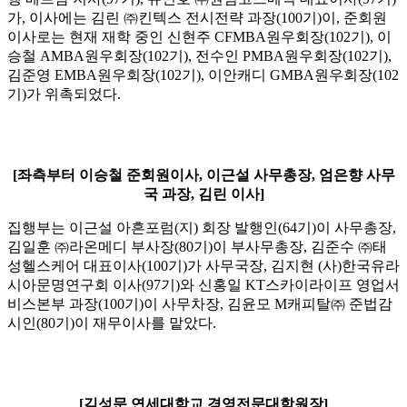
가, 이사에는 김린 ㈜킨텍스 전시전략 과장(100기)이, 준회원
이사로는 현재 재학 중인 신현주 CFMBA원우회장(102기), 이
승철 AMBA원우회장(102기), 전수인 PMBA원우회장(102기),
김준영 EMBA원우회장(102기), 이안캐디 GMBA원우회장(102
기)가 위촉되었다.
[좌측부터 이승철 준회원이사, 이근설 사무총장, 엄은향 사무
국 과장, 김린 이사]
집행부는 이근설 아흔포럼(지) 회장 발행인(64기)이 사무총장,
김일훈 ㈜라온메디 부사장(80기)이 부사무총장, 김준수 ㈜태
성헬스케어 대표이사(100기)가 사무국장, 김지현 (사)한국유라
시아문명연구회 이사(97기)와 신홍일 KT스카이라이프 영업서
비스본부 과장(100기)이 사무차장, 김윤모 M캐피탈㈜ 준법감
시인(80기)이 재무이사를 맡았다.
[김성문 연세대학교 경영전문대학원장]