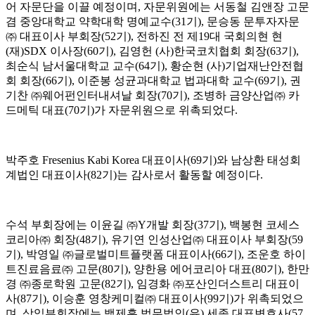
어 자문단을 이끌 예정이며, 자문위원에는 서동철 김앤장 고문
겸 중앙대학교 약학대학 명예교수(31기), 문승동 문투자자문
㈜ 대표이사 부회장(52기), 전하진 전 제19대 국회의현 현
(재)SDX 이사장(60기), 김영헌 (사)한국코치협회 회장(63기),
최순식 남서울대학교 교수(64기), 황순현 (사)기업재난안전협
회 회장(66기), 이준봉 성균과대학교 법과대학 교수(69기), 권
기찬 ㈜웨어펀인터내셔날 회장(70기), 조병하 금양산업㈜ 카
드메틱 대표(70기)가 자문위원으로 위촉되었다.
박주호 Fresenius Kabi Korea 대표이사(69기)와 남상환 태성회
계법인 대표이사(82기)는 감사로서 활동할 예정이다.
수석 부회장에는 이윤길 ㈜Y개발 회장(37기), 백봉현 코세스
코리아㈜ 회장(48기), 유기연 인성산업㈜ 대표이사 부회장(59
기), 박영일 ㈜글로벌미트플랫폼 대표이사(66기), 조운호 하이
트진료음료㈜ 고문(80기), 양한용 에어코리아 대표(80기), 한만
경 ㈜종로학원 고문(82기), 임경화 ㈜포산인더스트리 대표이
사(87기), 이승훈 영창케미컬㈜ 대표이사(99기)가 위촉되었으
며, 상임부회장에는 백제흠 법무법인(유) 세종 대표변호사(57