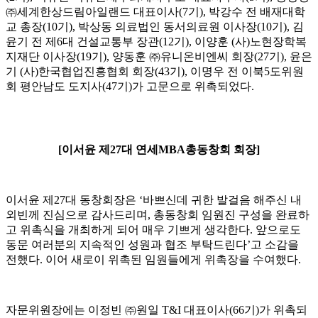
㈜세계한상드림아일랜드 대표이사(7기), 박강수 전 배재대학
교 총장(10기), 박상동 의료법인 동서의료원 이사장(10기), 김
윤기 전 제6대 건설교통부 장관(12기), 이양훈 (사)노현장학복
지재단 이사장(19기), 양동훈 ㈜유니온비엔씨 회장(27기), 윤은
기 (사)한국협업진흥협회 회장(43기), 이명우 전 이북5도위원
회 평안남도 도지사(47기)가 고문으로 위촉되었다.
[이서윤 제27대 연세MBA총동창회 회장]
이서윤 제27대 동창회장은 ‘바쁘신데 귀한 발걸음 해주신 내
외빈께 진심으로 감사드리며, 총동창회 임원진 구성을 완료하
고 위촉식을 개최하게 되어 매우 기쁘게 생각한다. 앞으로도
동문 여러분의 지속적인 성원과 협조 부탁드린다’고 소감을
전했다. 이어 새로이 위촉된 임원들에게 위촉장을 수여했다.
자문위원장에는 이정빈 ㈜원일 T&I 대표이사(66기)가 위촉되