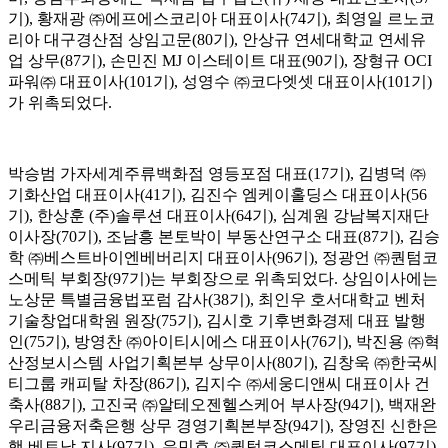
기), 황재광 ㈜에프에스코리아 대표이사(74기), 최영일 르노코
리아 대구경산점 상임고문(80기), 안상규 연세대학교 연세유
업 상무(87기), 손민진 MJ 이스테이트 대표(90기), 장형규 OCI
파워㈜ 대표이사(101기), 성영수 ㈜코다엣셋 대표이사(101기)
가 위촉되었다.
박승범 가자세계주류백화점 영등포점 대표(17기), 김병덕 ㈜
기화산업 대표이사(41기), 김진수 엠케이홀딩스 대표이사(56
기), 한상훈 (주)솔루션 대표이사(64기), 심계원 강남복지재단
이사장(70기), 조남흥 본토박이 부동산연구소 대표(87기), 김승
학 ㈜베스트바이엔베버리지 대표이사(96기), 정광언 ㈜퀀텀코
스메틱 부회장(97기)는 부회장으로 위촉되었다. 상임이사에는
노상문 특별금융법포럼 감사(38기), 최인우 호서대학교 벤처
기술창업대학원 원장(75기), 김시호 기후변화경제 대표 발행
인(75기), 방영찬 ㈜아이티시에스 대표이사(76기), 박진용 ㈜혁
산정보시스템 사업기획본부 상무이사(80기), 김창욱 ㈜한국씨
티그룹 캐피탈 차장(86기), 김지수 ㈜세웅디앤씨 대표이사 건
축사(88기), 고진국 ㈜알테오젠헬스케어 부사장(94기), 백재완
우리금융저축은행 상무 경영기획본부장(94기), 장영진 신한은
행 베트남 지사(97기), 유민호 ㈜퀀텀코스메틱 대표이사(97기)