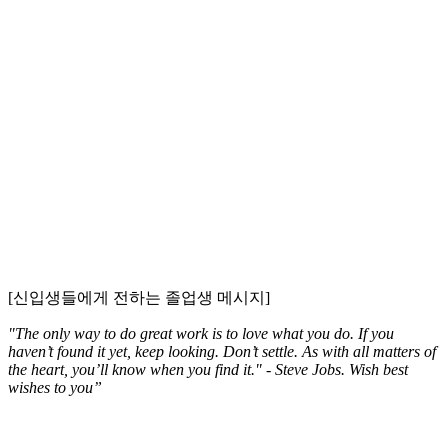
[신입생들에게 전하는 졸업생 메시지]
"The only way to do great work is to love what you do. If you
haven’t found it yet, keep looking. Don’t settle. As with all matters of
the heart, you’ll know when you find it." - Steve Jobs. Wish best
wishes to you”