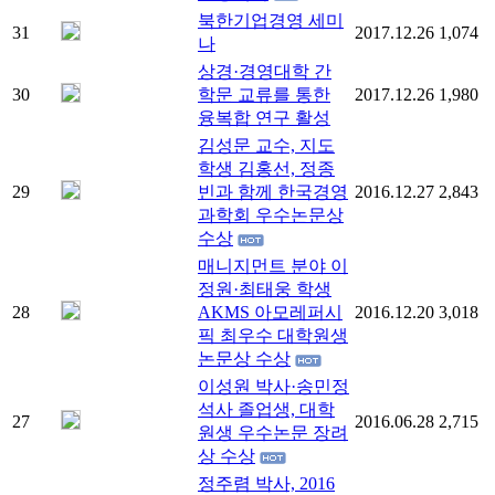
북한기업경영 세미
31
2017.12.26
1,074
나
상경·경영대학 간
30
학문 교류를 통한
2017.12.26
1,980
융복합 연구 활성
김성문 교수, 지도
학생 김홍선, 정종
29
빈과 함께 한국경영
2016.12.27
2,843
과학회 우수논문상
수상
매니지먼트 분야 이
정원·최태웅 학생
28
AKMS 아모레퍼시
2016.12.20
3,018
픽 최우수 대학원생
논문상 수상
이성원 박사·송민정
석사 졸업생, 대학
27
2016.06.28
2,715
원생 우수논문 장려
상 수상
정주렴 박사, 2016