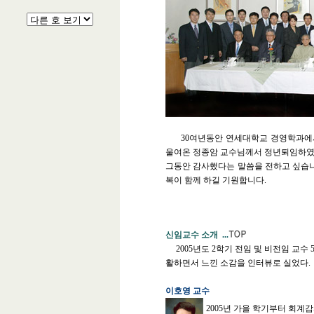
30
여년동안 연세대학교 경영학과에서
울여온 정종암 교수님께서 정년퇴임하
그동안 감사했다는 말씀을 전하고 싶습
복이 함께 하길 기원
합니다
.
신임교수 소개
...
2005
년도
2
학기 전임 및 비전임 교수
활하면서 느낀 소감을 인터뷰로 실었다.
이호영 교수
2005
년 가을 학기부터 회계감