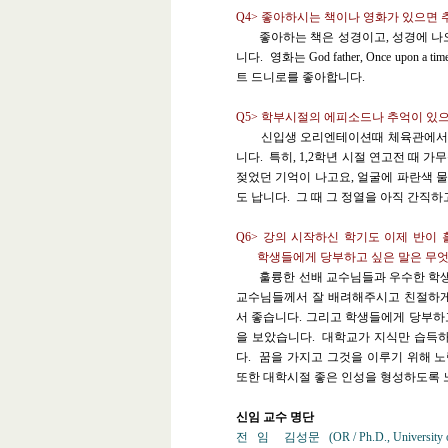
Q4>
좋아하시는 책이나 영화가 있으면 
좋아하는 책은 성경이고, 성경에 나오는
니다. 영화는 God father, Once upon a t
트 드니로를 좋아합니다.
Q5>
학부시절의 에피소드나 추억이 있
신입생 오리엔테이션때 체육관에서 응
니다. 특히, 1,2학년 시절 연고전 때 
젖었던 기억이 나고요, 얼굴에 파란색 
도 납니다. 그 때 그 정열을 아직 간직하
Q6>
강의 시작하신 학기도 이제 반이 
학생들에게 당부하고 싶은 말은 무엇
훌륭한 선배 교수님들과 우수한 학생
교수님들께서 잘 배려해주시고 친절하게
서 좋습니다
.
그리고 학생들에게 당부하고
을 보았습니다
.
대학교가 지식만 습득하
다
.
꿈을 가지고 그것을 이루기 위해 
또한 대학시절 좋은 인성을 형성하도록 
신임 교수 명단
전 임
김성문
(OR / Ph.D., University