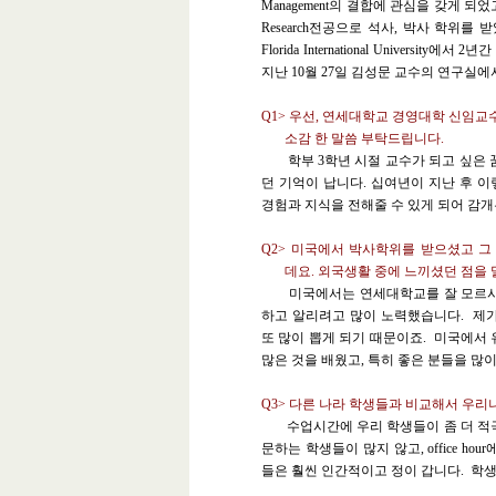
Management
의 결합에 관심을 갖게 되었
Research
전공으로 석사
,
박사 학위를 
Florida International University
에서
2
년간
지난
10
월
27
일 김성문 교수의 연구실에
Q1>
우선, 연세대학교 경영대학 신임교수
소감 한 말씀 부탁드립니다.
학부 3학년 시절 교수가 되고 싶은 꿈
던 기억이 납니다. 십여년이 지난 후 
경험과 지식을 전해줄 수 있게 되어 감
Q2>
미국에서 박사학위를 받으셨고 그
데요. 외국생활 중에 느끼셨던 점을 
미국에서는 연세대학교를 잘 모르시는
하고 알리려고 많이 노력했습니다. 제가
또 많이 뽑게 되기 때문이죠. 미국에서
많은 것을 배웠고, 특히 좋은 분들을 많
Q3>
다른 나라 학생들과 비교해서 우리
수업시간에 우리 학생들이 좀 더 적극
문하는 학생들이 많지 않고, office h
들은 훨씬 인간적이고 정이 갑니다. 학생