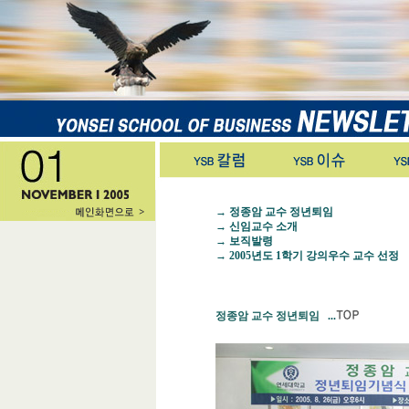
→
정종암 교수 정년퇴임
→
신임교수 소개
→
보직발령
→
2005년도
1
학기 강의우수 교수 선정
정종암 교수 정년퇴임
...