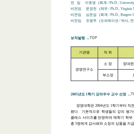
전 임
이호영
(
회계
/ Ph.D., Universit
비전임
문경천
(
재무
/ Ph.D., Virginia 
비전임
심운섭
(
회계
/ Ph.D., Rutgers U
비전임
조병주
(
오퍼레이션
/
박사
,
연
보직발령
...
기관명
직 위
소 장
장대련
경영연구소
부소장
2005년도
1
학기 강의우수 교수 선정
...
경영대학은
2004
년도
1
학기부터 직전
왔다
.
기본적으로 학생들의 강의 평가
클래스 사이즈를 반영하여 매학기 학부 
총
5
명에게 감사패와 소정의 상품을 지