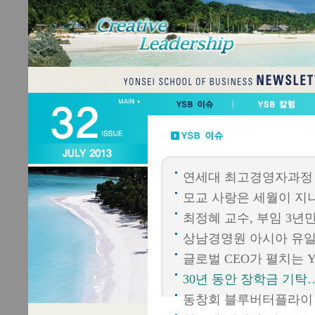
연세대 최고경영자과정 
모교 사랑은 세월이 지나
최정혜 교수, 부임 3년
상남경영원 아시아 유일
글로벌 CEO가 펼치는 YSB
30년 동안 장학금 기
동창회 블루버터플라이 장