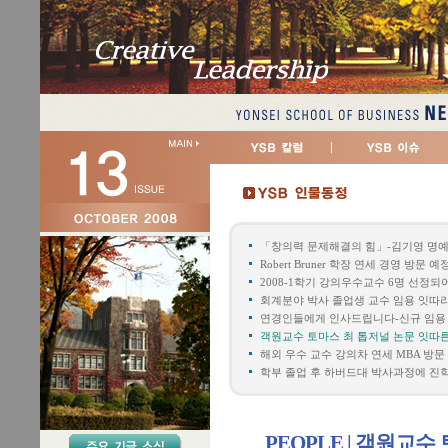
「창의력 문제해결의 힘」-김기영 명예
Robert Bruner 학장 연세 경영 방문 예
2008-1학기 강의우수교수 6명 선정되
회계분야 박사 졸업생 교수 임용 잇따
연경인들에게 인사드립니다-신규 임용
객원교수 토마스 최 톱저널 논문 잇따
해외 우수 교수 강의차 연세 MBA 방문
학부 졸업 후 하버드대 박사과정에 진
PEOPLE | 객원교