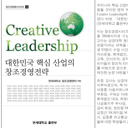
우리나라 핵심 산업마다 C
용될 것이란 명제 
Creative Leade
였다. 바로 「대한민
(연세대학교 출판부)
이는 창조경영시리즈의
총 580페이지로 구성
교수는 상경대학 동
포럼'이라는 과목을 
생 93명이 수업 시간
자산운용, 회계법인, 
교육, 인사조직, 공
리더들의 창조적 리더
를 바탕으로 앞으로
제안한 논문 14편을
초청 강사는 상경대
이루어졌으며, 책 마
석종훈 다음커뮤니케
부회장, 구재상 미
회계법인 대표, 최영
나금융지주 부사장,
금비 회장, 정만원 S
김창근 SK케미칼 부
사, 김종훈 외교통
들에 대한 학생들의 