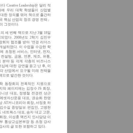
reative Leadership은 달리 적
하에 우리 대학 학생들이 산업별
rship에 대한 정의를 엮어 책으로 출간하
국 핵심 산업의 창조 경영 전략」
이 그것이다.
 세 번째 책으로 지난 3월 18일
되었다. 2008년도 2학기 김진우
창회의 협조를 받아 '연경 리더스
개설하였다. 이 수업을 수강한 학
에 초청된 서비스, 인터넷, 전자,
컨설팅, 금융, 언론, 제조, 유통,
직 분야 등 각계 각층의 비즈니스
십에 대한 강연을 듣고 난 후, 이
 각 산업에서 요구될 미래 전략을
 책으로 발간한 것이다.
학 동창회의 전폭적인 지원으로
지막 페이지에는 김정수 JS 회장,
니션 대표, 정병철 전경련 상근
래에셋자산운용 대표, 권승화 한영
상 AT커니코리아 회장, 서정호 하
 김수길 중앙일보 편집인, 고병헌
K 네트웍스 대표, 송자 대교 고문,
회장, 이성훈 맥킨지 인사담당 이
상부 통상교섭본부장 등 초청 강사
감사의 글 또한 포함하고 있다.