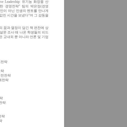
ve Leadership: 유기농 화장품 산
한 경영전략" 팀의 박은정(경영
업인이 아닌 인생의 멘토를 만나게
값진 시간을 보냈다"며 그 감동을
 꿈과 열정이 담긴 책 편찬에 상
 설문 조사 때 나온 학생들의 피드
 교내외 뿐 아니라 언론 및 기업
미래전략
전략
 발전전략
미래전략
전략
래전략
영전략
략