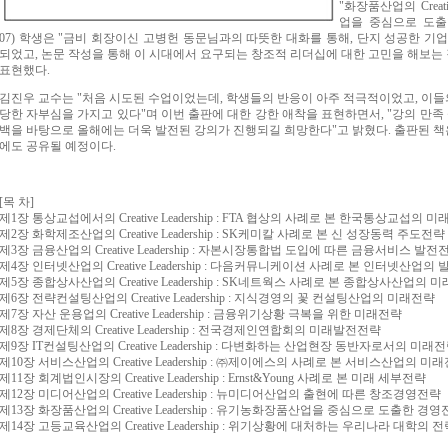
"화장품산업의 Creati
업을 중심으로 도출
07) 학생은 "금비 회장이신 고병헌 동문님과의 따뜻한 대화를 통해, 단지 성공한 기
되었고, 논문 작성을 통해 이 시대에서 요구되는 창조적 리더십에 대한 고민을 해보는 
표현했다.
김진우 교수는 "처음 시도된 수업이었는데, 학생들의 반응이 아주 적극적이었고, 이들의
당한 자부심을 가지고 있다"며 이번 출판에 대한 강한 애착을 표현하면서, "강의 만족
백을 바탕으로 올해에는 더욱 발전된 강의가 진행되길 희망한다"고 밝혔다. 출판된 책은
에도 공유될 예정이다.
[목 차]
제1장 통상교섭에서의 Creative Leadership : FTA 협상의 사례로 본 한국통상교섭의 
제2장 화학제조산업의 Creative Leadership : SK케미칼 사례로 본 신 성장동력 주도전략
제3장 금융산업의 Creative Leadership : 자본시장통합법 도입에 따른 금융서비스 발전
제4장 인터넷산업의 Creative Leadership : 다음커뮤니케이션 사례로 본 인터넷산업의
제5장 종합상사산업의 Creative Leadership : SK네트웍스 사례로 본 종합상사산업의 
제6장 전략컨설팅산업의 Creative Leadership : 지식경영의 꽃 컨설팅산업의 미래전략
제7장 자산 운용업의 Creative Leadership : 금융위기상황 극복을 위한 미래전략
제8장 경제단체의 Creative Leadership : 전국경제인연합회의 미래발전전략
제9장 IT컨설팅산업의 Creative Leadership : 다변화하는 산업현장 동반자로서의 미래
제10장 서비스산업의 Creative Leadership : ㈜제이에스의 사례로 본 서비스산업의 미
제11장 회계법인시장의 Creative Leadership : Ernst&Young 사례로 본 미래 세부전략
제12장 미디어산업의 Creative Leadership : 뉴미디어산업의 출현에 따른 창조경영전략
제13장 화장품산업의 Creative Leadership : 유기농화장품산업을 중심으로 도출한 경
제14장 고등교육산업의 Creative Leadership : 위기상황에 대처하는 우리나라 대학의 전