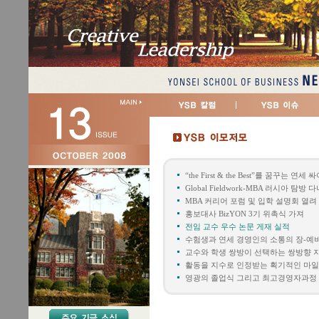
“the First & the Best”를 꿈꾸는 연세 
Global Fieldwork-MBA 러시아 탐방 
MBA 커리어 포럼 및 입학 설명회 열려
홍보대사 BizYON 3기 위촉식 가져
전임 교수 우수 논문 게재 실적
수험생과 연세 경영인의 소통의 장-예
교수와 학생 쌍방이 선택하는 쌍방향 
활동을 지수로 인정받는 획기적인 마
영광의 졸업식 그리고 최고경영자과정 