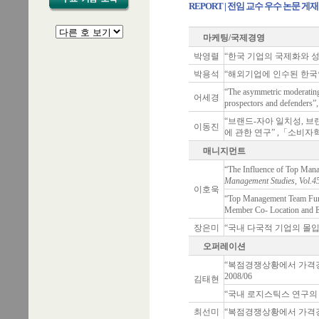
REPORT | 전임 교수 우수 논문 게
마케팅/국제경영
박영렬
“한국 기업의 국제화와 성과
박용석
“해외기업에 인수된 한국인
“The asymmetric moderating 
어세경
prospectors and defenders”,
“브랜드-자아 일치성, 
이동진
에 관한 연구” ,「소비자학연
매니지먼트
“The Influence of Top Mana
Management Studies, Vol.45
이호욱
“Top Management Team Func
Member Co- Location and E
장은미
“국내 다국적 기업의 몰입형
오퍼레이션
“복점경쟁상황에서 가격경쟁의
2008/06
김태현
“국내 로지스틱스 연구의 동향
최선미
“복점경쟁상황에서 가격경쟁의