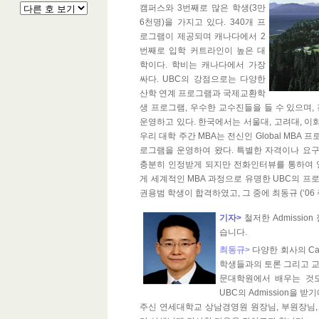
캠퍼스와 3번째로 많은 학생(3만
6천명)을 가지고 있다. 340개 프
로그램이 제공되며 캐나다에서 2
번째로 입학 커트라인이 높은 대
학이다. 학비는 캐나다에서 가장
싸다. UBC의 강점으로는 다양한
산학 연계 프로그램과 국제교환학
생 프로그램, 우수한 교수진들을 들 수 있으며
운영하고 있다. 한국에서는 서울대, 고려대, 
우리 대학 주간 MBA는 전신인 Global MBA
로그램을 운영하여 왔다. 특별한 자격이나 요
충분히 인정받게 되지만 전화인터뷰를 통하여 영
게 세계적인 MBA 과정으로 유명한 UBC의 프로
권용범 학생이 합격하였고, 그 중에 최동규 (‘06 
기자>
철저한 Admissi
습니다.
최동규>
다양한 회사의 Cas
학생들과의 토론 그리고 교
문대학원에서 배우는 것도
UBC의 Admission을 
주신 연세대학교 상남경영원 원장님, 부원장님,