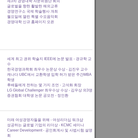
제3차 경영대학 자문위원단 회의
글로벌을 향한 활발한 해외교류
경영연구소 국제 학술행사 개최
월요일에 열린 특별 수요음악회
경영대학 신규 홈페이지 오픈
세계 최고 권위 학술지 IEEE에 논문 발표 - 경규학 교
수
한국경영과학회 최우수 논문상 수상 - 김진우 교수
캐나다 UBC에서 교환학생 입학 허가 받은 주간MBA
학생
후배들에게 전하는 몇 가지 조언 - 고석화 회장
LG Global Challenger 최우수상 수상 - 김우상 외3명
증권협회 대학생 논문 공모전 - 정인환
미래 여성경영자들을 위해 - 여성리더십 워크샵
성공하는 글로벌 기업의 리더상 - KCMC 세미나
Career Development - 공인회계사 및 사법시험 설명
회