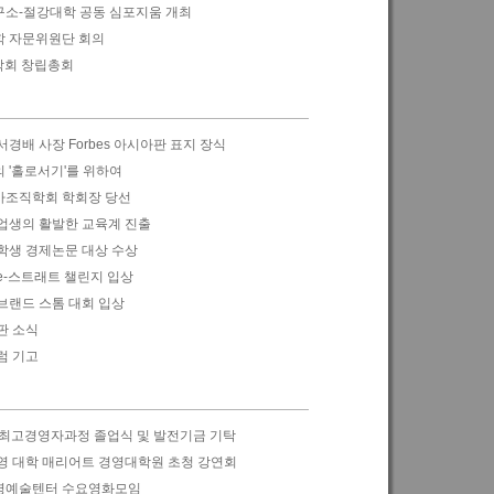
소-절강대학 공동 심포지움 개최
 자문위원단 회의
학회 창립총회
경배 사장 Forbes 아시아판 표지 장식
 '홀로서기'를 위하여
조직학회 학회장 당선
업생의 활발한 교육계 진출
학생 경제논문 대상 수상
e-스트래트 챌린지 입상
브랜드 스톰 대회 입상
판 소식
럼 기고
 최고경영자과정 졸업식 및 발전기금 기탁
영 대학 매리어트 경영대학원 초청 강연회
영예술텐터 수요영화모임