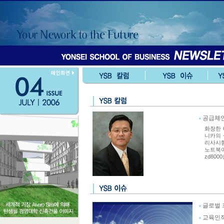
공급체인
화창한 
니카의 
리사시험
노트북이 
zd800
글로벌 
교육인적