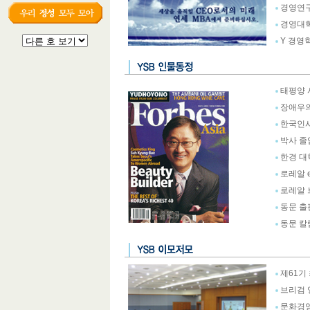
경영연구
경영대학
Y 경영
태평양 서
장애우의
한국인사
박사 졸
한경 대
로레알 
로레알 
동문 출
동문 칼
제61기
브리검 
문화경